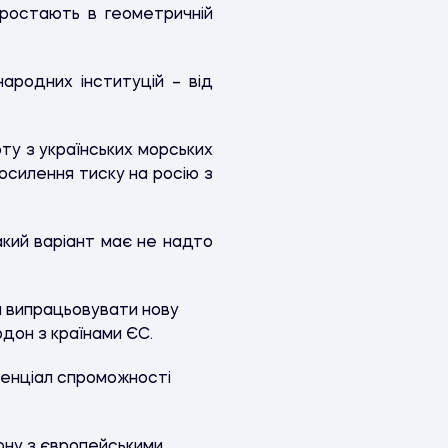
 зростають в геометричній
народних інституцій – від
ту з українських морських
осилення тиску на росію з
такий варіант має не надто
и випрацьовувати нову
рдон з країнами ЄС.
тенціал спроможності
ону з європейськими