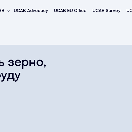
AB
UCAB Advocacy
UCAB EU Office
UCAB Survey
UC
ь зерно,
руду