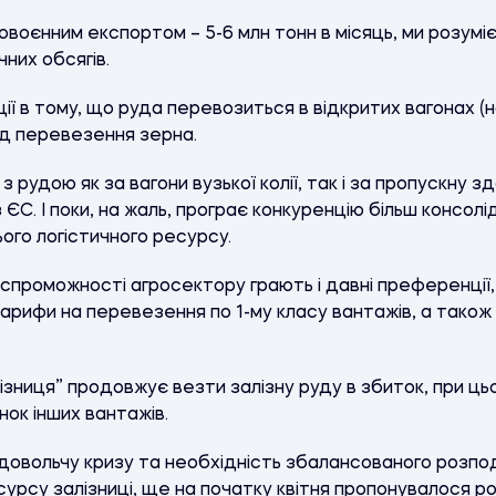
воєнним експортом – 5-6 млн тонн в місяць, ми розумі
них обсягів.
ії в тому, що руда перевозиться в відкритих вагонах (н
ід перевезення зерна.
 рудою як за вагони вузької колії, так і за пропускну з
ЄС. І поки, на жаль, програє конкуренцію більш консол
ого логістичного ресурсу.
спроможності агросектору грають і давні преференції
тарифи на перевезення по 1-му класу вантажів, а також 
ізниця” продовжує везти залізну руду в збиток, при ц
нок інших вантажів.
одовольчу кризу та необхідність збалансованого розпо
рсу залізниці, ще на початку квітня пропонувалося ро