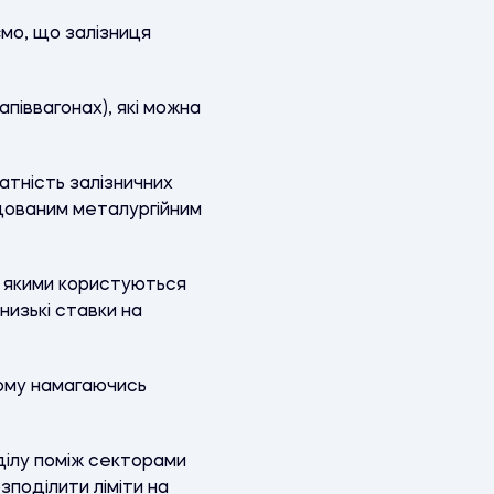
ємо, що залізниця
апіввагонах), які можна
датність залізничних
ідованим металургійним
, якими користуються
низькі ставки на
ьому намагаючись
ділу поміж секторами
зподілити ліміти на