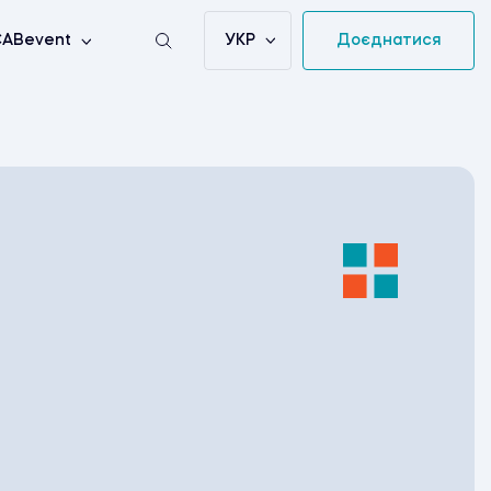
УКР
Доєднатися
ABevent