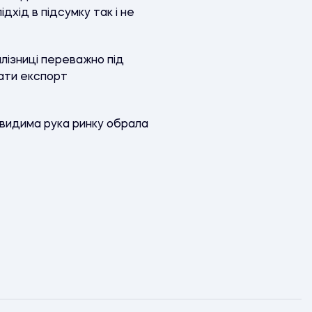
дхід в підсумку так і не
лізниці переважно під
вати експорт
невидима рука ринку обрала