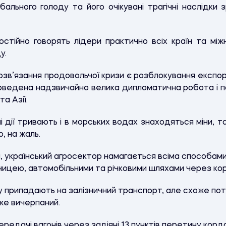
ального голоду та його очікувані трагічні наслідки
стійно говорять лідери практично всіх країн та між
у.
зв’язання продовольчої кризи є розблокування експор
роведена надзвичайно велика дипломатична робота і п
та Азії.
і дії тривають і в морських водах знаходяться міни, 
, на жаль.
, український агросектор намагається всіма способам
зницею, автомобільними та річковими шляхами через ко
у припадають на залізничний транспорт, але схоже по
же вичерпаний.
редачі вагонів через задіяні 13 пунктів перетину корд