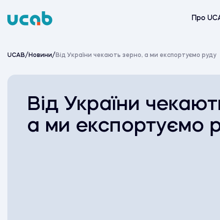
Skip
to
Про UC
content
UCAB
/
Новини
/
Від України чекають зерно, а ми експортуємо руду
Від України чекают
а ми експортуємо 