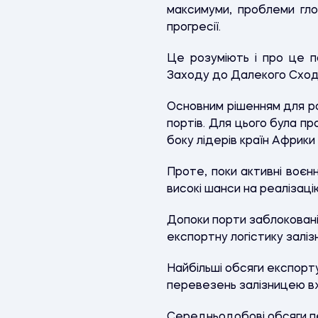
максимуми, проблеми глоб
прогресії.
Це розуміють і про це по
Заходу до Далекого Сход
Основним рішенням для ро
портів. Для цього була п
боку лідерів країн Африки 
Проте, поки активні воєнн
високі шанси на реалізацію
Допоки порти заблоковані
експортну логістику залі
Найбільші обсяги експорт
перевезень залізницею в
Середньодобові обсяги пе