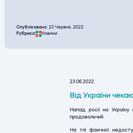
Опубліковано:
23 Червня, 2022
Рубрика:
Новини
23.06.2022
Від України чека
Н
апад росії на Україну
продовольчий.
На тлі фізичної недост