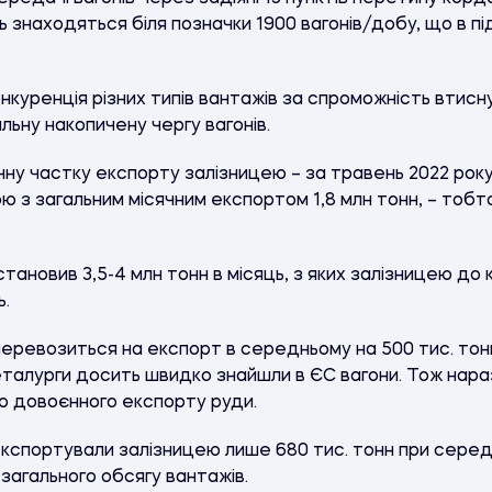
ь знаходяться біля позначки 1900 вагонів/добу, що в пі
куренція різних типів вантажів за спроможність втисну
ьну накопичену чергу вагонів.
чну частку експорту залізницею – за травень 2022 ро
ою з загальним місячним експортом 1,8 млн тонн,
–
тобто
тановив 3,5-4 млн тонн в місяць, з яких залізницею до
ь.
ревозиться на експорт в середньому на 500 тис. тонн 
металурги досить швидко знайшли в ЄС вагони. Тож нара
го довоєнного експорту руди.
експортували залізницею лише 680 тис. тонн при серед
загального обсягу вантажів.