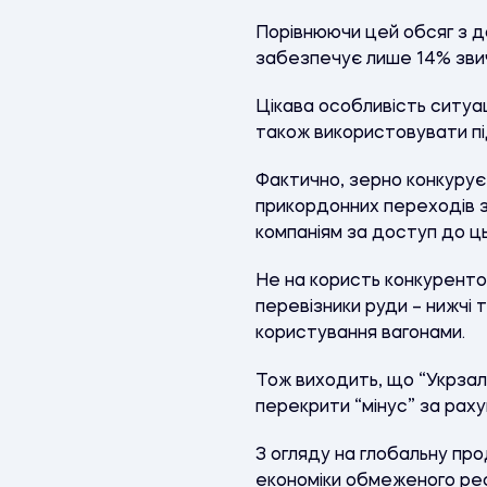
Порівнюючи цей обсяг з до
забезпечує лише 14% звич
Цікава особливість ситуац
також використовувати п
Фактично, зерно конкурує з
прикордонних переходів з 
компаніям за доступ до ць
Не на користь конкуренто
перевізники руди – нижчі 
користування вагонами.
Тож виходить, що “Укрзал
перекрити “мінус” за раху
З огляду на глобальну пр
економіки обмеженого ресу