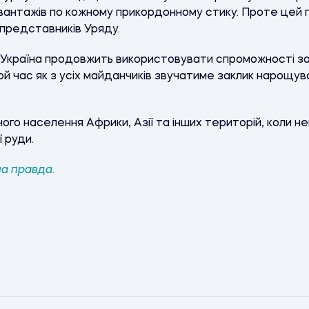
вантажів по кожному прикордонному стику. Проте цей пі
 представників Уряду.
в Україна продовжить використовувати спроможності за
той час як з усіх майданчиків звучатиме заклик нарощу
ого населення Африки, Азії та інших територій, коли 
 руди.
а правда.