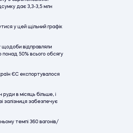
дсумку дає 3,3-3,5 млн
тися у цей щільний графік
ку щодоби відправляли
 понад 50% всього обсягу
 країн ЄС експортувалося
руди в місяць більше, і
зі залізниця забезпечує
ньому темпі 360 вагонів/