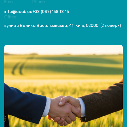
Email
Phone
info@ucab.ua
+38 (067) 158 18 15
Office
вулиця Велика Васильківська, 41, Київ, 02000, (2 поверх)