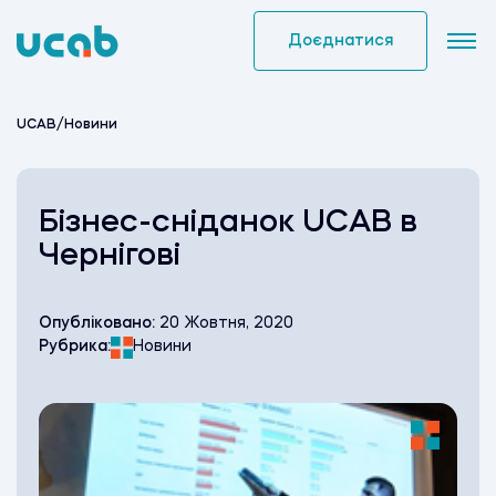
Skip
to
Доєднатися
content
UCAB
/
Новини
Бізнес-сніданок UCAB в
Чернігові
Опубліковано:
20 Жовтня, 2020
Рубрика:
Новини