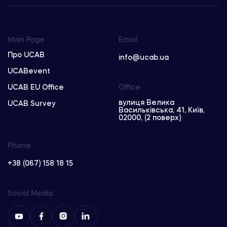
Main Page
Email
Про UCAB
info@ucab.ua
UCABevent
UCAB EU Office
Office
вулиця Велика
UCAB Survey
Васильківська, 41, Київ,
02000, (2 поверх)
Phone
+38 (067) 158 18 15
Social Media