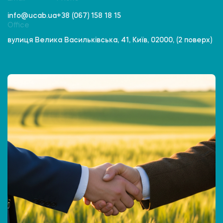
info@ucab.ua
+38 (067) 158 18 15
Office
вулиця Велика Васильківська, 41, Київ, 02000, (2 поверх)