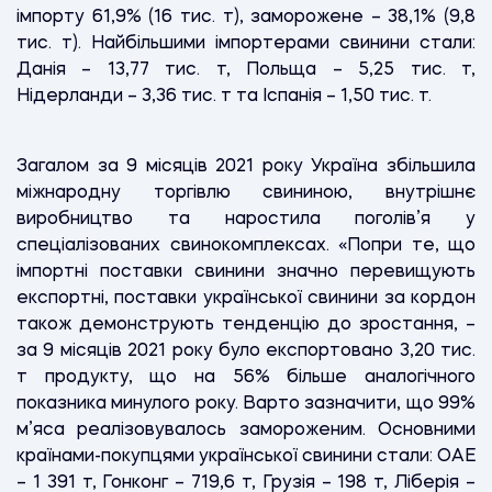
імпорту 61,9% (16 тис. т), заморожене – 38,1% (9,8
тис. т).
Найбільшими імпортерами свинини стали:
Данія – 13,77 тис. т, Польща – 5,25 тис. т,
Нідерланди – 3,36 тис. т та Іспанія – 1,50 тис. т.
Загалом за 9 місяців 2021 року Україна збільшила
міжнародну торгівлю свининою, внутрішнє
виробництво та наростила поголів’я у
спеціалізованих свинокомплексах. «Попри те, що
імпортні поставки свинини значно перевищують
експортні, поставки української свинини за кордон
також демонструють тенденцію до зростання, –
за 9 місяців 2021 року було експортовано 3,20 тис.
т продукту, що на 56% більше аналогічного
показника минулого року. Варто зазначити, що 99%
м’яса реалізовувалось замороженим. Основними
країнами-покупцями української свинини стали: ОАЕ
– 1 391 т, Гонконг – 719,6 т, Грузія – 198 т, Ліберія –