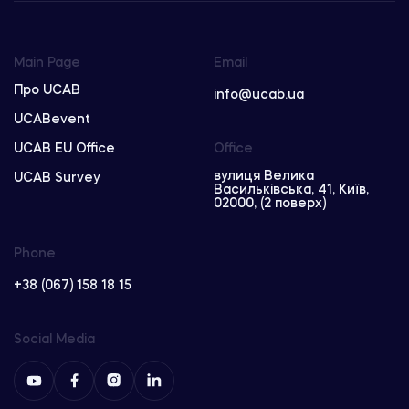
Main Page
Email
Про UCAB
info@ucab.ua
UCABevent
UCAB EU Office
Office
вулиця Велика
UCAB Survey
Васильківська, 41, Київ,
02000, (2 поверх)
Phone
+38 (067) 158 18 15
Social Media