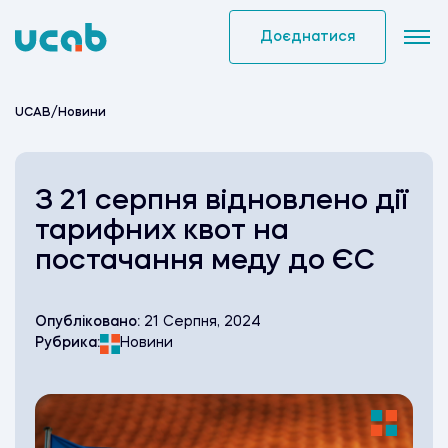
Skip
to
Доєднатися
content
UCAB
/
Новини
З 21 серпня відновлено дії
тарифних квот на
постачання меду до ЄС
Опубліковано:
21 Серпня, 2024
Рубрика:
Новини