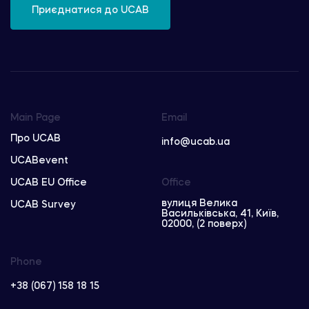
Приєднатися до UCAB
Main Page
Email
Про UCAB
info@ucab.ua
UCABevent
UCAB EU Office
Office
вулиця Велика
UCAB Survey
Васильківська, 41, Київ,
02000, (2 поверх)
Phone
+38 (067) 158 18 15