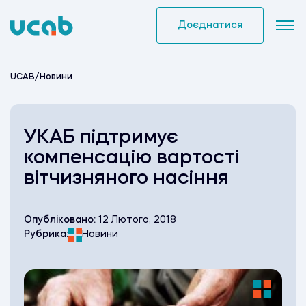
Skip
to
Доєднатися
content
UCAB
/
Новини
УКАБ підтримує
компенсацію вартості
вітчизняного насіння
Опубліковано:
12 Лютого, 2018
Рубрика:
Новини