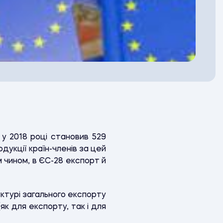
і у 2018 році становив 529
дукції країн-членів за цей
м чином, в ЄС-28 експорт й
уктурі загального експорту
як для експорту, так і для