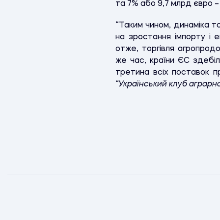
та 7% або 9,7 млрд євро – 
“Таким чином, динаміка т
на зростання імпорту і е
отже, торгівля агропрод
же час, країни ЄС здебі
третина всіх поставок п
“Український клуб аграрно