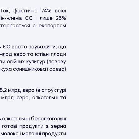
Так, фактично 74% всієї
аїн-членів ЄС і лише 26%
стерігається з експортом
ів ЄС варто зауважити, що
млрд євро та їстівні плоди
ди олійних культур (левову
акуха соняшникова і соєва)
8,2 млрд євро (в структурі
 млрд євро, алкогольні та
алкогольні і безалкогольні
готові продукти з зерна
 молоко і молочні продукти