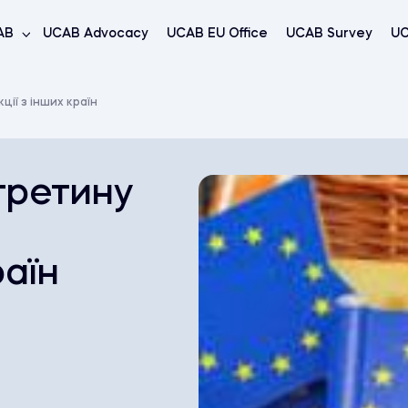
AB
UCAB Advocacy
UCAB EU Office
UCAB Survey
UC
ії з інших країн
третину
раїн