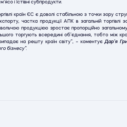
м’ясо і їстівні субпродукти.
оргівлі країн ЄС є доволі стабільною з точки зору стр
кспорту, частка продукції АПК в загальній торгівлі 
овольчою продукцією зростає пропорційно загальному
льшого торгують всередині об’єднання, тобто між кра
рипадає на решту країн світу”, – коментує
Дар’я Гр
го бізнесу”.