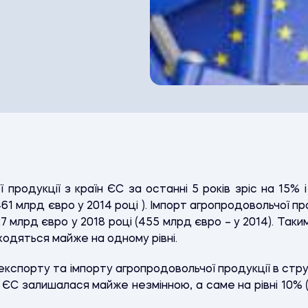
продукції з країн ЄС за останні 5 років зріс на 15% 
61 млрд євро у 2014 році ). Імпорт агропродовольчої про
27 млрд євро у 2018 році (455 млрд євро – у 2014). Таки
ходяться майже на одному рівні.
експорту та імпорту агропродовольчої продукції в стр
и ЄС залишалася майже незмінною, а саме на рівні 10% (