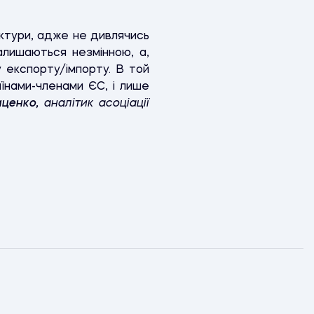
уктури, адже не дивлячись
залишаються незмінною, а,
 експорту/імпорту. В той
їнами-членами ЄС, і лише
иценко,
аналітик асоціації