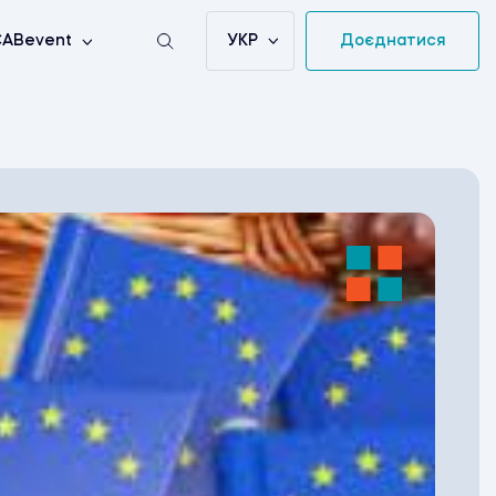
УКР
Доєднатися
ABevent