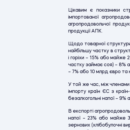
Цікавим є показники ст
імпортованої агропродов
агропродовольчої продук
продукції АПК.
Щодо товарної структури 
найбільшу частку в структ
і горіхи – 15% або майже 
частку займає соя) – 8% а
– 7% або 10 млрд євро та 
У той же час, між членами
імпорту країн ЄС з країн
безалкогольні напої – 9% 
В експорті агропродовольч
напої – 23% або майже 
зернових (хлібобулочні ви