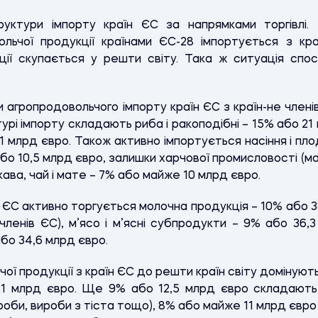
руктури імпорту країн ЄС за напрямками торгівлі. 
ольчої продукції країнами ЄС-28 імпортується з кр
ції скупається у решти світу. Така ж ситуація спо
агропродовольчого імпорту країн ЄС з країн-не член
урі імпорту складають риба і ракоподібні – 15% або 21 
21 млрд євро. Також активно імпортується насіння і пло
бо 10,5 млрд євро, залишки харчової промисловості (м
кава, чай і мате – 7% або майже 10 млрд євро.
 ЄС активно торгується молочна продукція – 10% або 3
-членів ЄС), м’ясо і м’ясні субпродукти – 9% або 36,3
або 34,6 млрд євро.
ої продукції з країн ЄС до решти країн світу домінують 
31 млрд євро. Ще 9% або 12,5 млрд євро складають 
роби, вироби з тіста тощо), 8% або майже 11 млрд євро