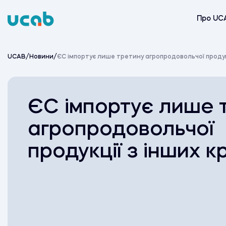
Skip
to
Про UC
content
UCAB
/
Новини
/
ЄС імпортує лише третину агропродовольчої продукц
ЄС імпортує лише 
агропродовольчої
продукції з інших к