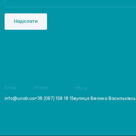
Надіслати
Email
Phone
Office
вулиця Велика Васильківська
info@ucab.ua
+38 (067) 158 18 15