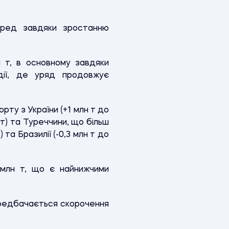
еред завдяки зростанню
н т, в основному завдяки
ндії, де уряд продовжує
орту з України (+1 млн т до
н т) та Туреччини, що більш
 та Бразилії (-0,3 млн т до
4 млн т, що є найнижчими
ередбачається скорочення