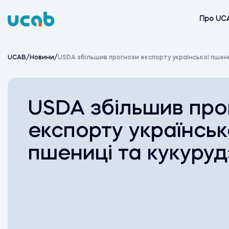
Skip
to
Про UC
content
UCAB
/
Новини
/
USDA збільшив прогнози експорту української пшен
USDA збільшив про
експорту українськ
пшениці та кукуруд