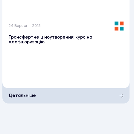
24 Вересня, 2015
Трансфертне ціноутворення: курс на
деофшоризацію
Детальніше