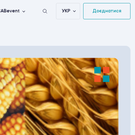
УКР
Доєднатися
ABevent