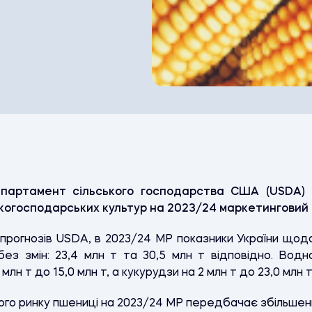
партамент сільського господарства США (USDA) о
когосподарських культур на 2023/24 маркетинговий р
 прогнозів USDA, в 2023/24 МР показники України щод
ез змін: 23,4 млн т та 30,5 млн т відповідно. Водно
млн т до 15,0 млн т, а кукурудзи на 2 млн т до 23,0 млн т
ого ринку пшениці на 2023/24 МР передбачає збільшенн