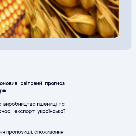
новив світовий прогноз
ік.
о виробництва пшениці та
час, експорт української
.
я пропозиції, споживання,