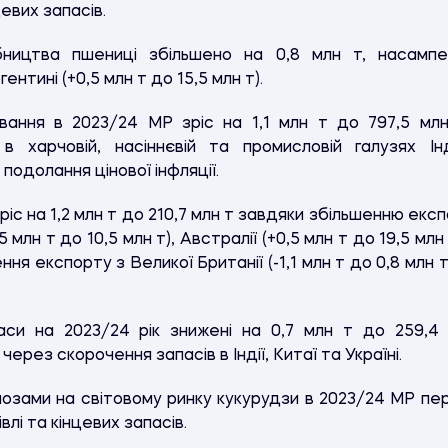
цевих запасів.
обництва пшениці збільшено на 0,8 млн т, насамп
ентині (+0,5 млн т до 15,5 млн т).
вання в 2023/24 МР зріс на 1,1 млн т до 797,5 мл
в харчовій, насіннєвій та промисловій галузях І
одолання цінової інфляції.
зріс на 1,2 млн т до 210,7 млн т завдяки збільшенню експ
,5 млн т до 10,5 млн т), Австралії (+0,5 млн т до 19,5 мл
я експорту з Великої Британії (-1,1 млн т до 0,8 млн т)
паси на 2023/24 рік знижені на 0,7 млн т до 259,
через скорочення запасів в Індії, Китаї та Україні.
гнозами на світовому ринку кукурудзи в 2023/24 МР п
влі та кінцевих запасів.