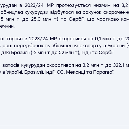
курудзи в 2023/24 МР прогнозується нижчим на 3,2 
обництва кукурудзи відбулося за рахунок скорочення 
-0,5 млн т до 25,0 млн т) та Сербії, що частково к
еччині.
ї торгівлі в 2023/24 МР скоротився на 0,1 млн т до 20
24 році передбачають збільшення експорту з України (
я Бразилії (-2 млн т до 52 млн т), Індії та Сербії.
х запасів кукурудзи скоротився на 3,2 млн т до 322,1 
в Україні, Бразилії, Індії, ЄС, Мексиці та Парагваї.