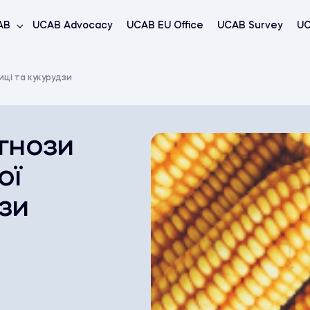
AB
UCAB Advocacy
UCAB EU Office
UCAB Survey
UC
иці та кукурудзи
гнози
ої
зи