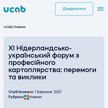
Skip
to
Доєднатися
content
UCAB
/
Новини
XI Нідерландсько-
український форум з
професійного
картоплярства: перемоги
та виклики
Опубліковано:
1 Березня, 2021
Рубрика:
Новини