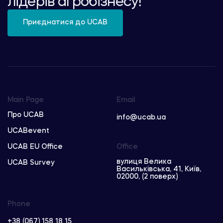
лідерів агробізнесу!
Приєднатися до UCAB
Main Page
Email
Про UCAB
info@ucab.ua
UCABevent
UCAB EU Office
Office
вулиця Велика
UCAB Survey
Васильківська, 41, Київ,
02000, (2 поверх)
Phone
+38 (067) 158 18 15