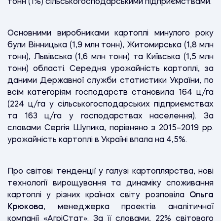
тонн (1%) сільськогосподарськими підприємствами.
Основними виробниками картоплі минулого року
були Вінницька (1,9 млн тонн), Житомирська (1,8 млн
тонн), Львівська (1,6 млн тонн) та Київська (1,5 млн
тонн) області. Середня урожайність картоплі, за
даними Державної служби статистики України, по
всім категоріям господарств становила 164 ц/га
(224 ц/га у сільськогосподарських підприємствах
та 163 ц/га у господарствах населення). За
словами Сергія Шупика, порівняно з 2015–2019 рр.
урожайність картоплі в Україні впала на 4,5%.
Про світові тенденції у галузі картоплярства, нові
технології вирощування та динаміку споживання
картоплі у різних країнах світу розповіла
Ольга
Крюкова
, менеджерка проектів аналітичної
компанії «АгріСтат». За її словами, 22% світового