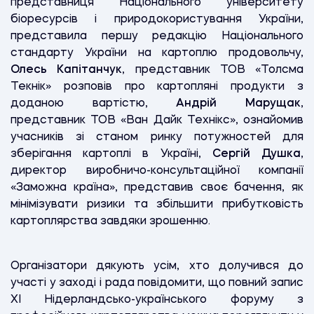
представниця Національного університету
біоресурсів і природокористування України,
представила першу редакцію Національного
стандарту України на картоплю продовольчу,
Олесь Капітанчук
, представник ТОВ «Толсма
Текнік» розповів про картопляні продукти з
доданою вартістю,
Андрій Марущак
,
представник ТОВ «Ван Дайк Технікс», ознайомив
учасників зі станом ринку потужностей для
зберігання картоплі в Україні,
Сергій Душка
,
директор виробничо-консультаційної компанії
«Заможна країна», представив своє бачення, як
мінімізувати ризики та збільшити прибутковість
картоплярства завдяки зрошенню.
Організатори дякують усім, хто долучився до
участі у заході і рада повідомити, що повний запис
XI Нідерландсько-українського форуму з