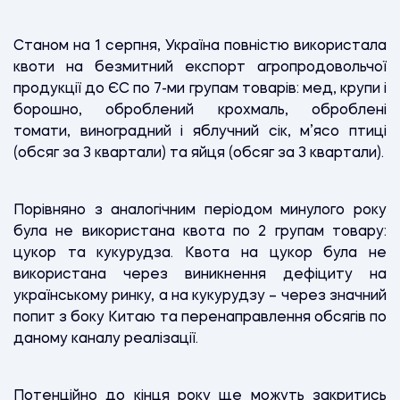
Станом на 1 серпня, Україна повністю використала
квоти на безмитний експорт агропродовольчої
продукції до ЄС по 7-ми групам товарів: мед, крупи і
борошно, оброблений крохмаль, оброблені
томати, виноградний і яблучний сік, м’ясо птиці
(обсяг за 3 квартали) та яйця (обсяг за 3 квартали).
Порівняно з аналогічним періодом минулого року
була не використана квота по 2 групам товару:
цукор та кукурудза. Квота на цукор була не
використана через виникнення дефіциту на
українському ринку, а на кукурудзу – через значний
попит з боку Китаю та перенаправлення обсягів по
даному каналу реалізації.
Потенційно до кінця року ще можуть закритись