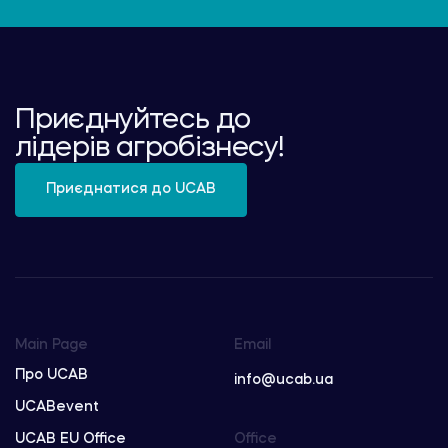
Приєднуйтесь до
лідерів агробізнесу!
Приєднатися до UCAB
Main Page
Email
Про UCAB
info@ucab.ua
UCABevent
UCAB EU Office
Office