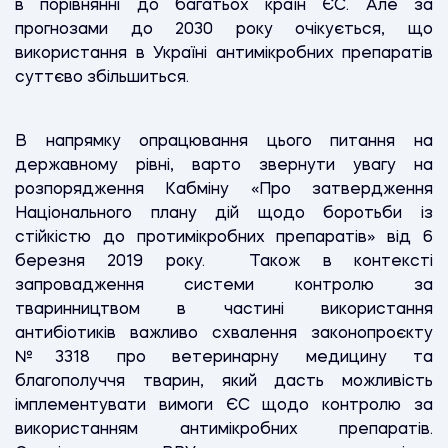
в порівнянні до багатьох країн ЄС. Але за
прогнозами до 2030 року очікується, що
використання в Україні антимікробних препаратів
суттєво збільшиться.
В напрямку опрацювання цього питання на
державному рівні, варто звернути увагу на
розпорядження Кабміну «Про затвердження
Національного плану дій щодо боротьби із
стійкістю до протимікробних препаратів» від 6
березня 2019 року.
Також в контексті
запровадження системи контролю за
тваринництвом в частині використання
антибіотиків важливо схвалення законопроєкту
№3318 про ветеринарну медицину та
благополуччя тварин, який дасть можливість
імплементувати вимоги ЄС щодо контролю за
використанням антимікробних препаратів.