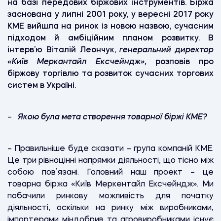
на базі передових біржових інструментів. Біржа
заснована у липні 2001 року, у вересні 2017 року
КМЕ вийшла на ринок із новою назвою, сучасним
підходом й амбіційним планом розвитку. В
інтерв’ю Віталій Леончук,
генеральний директор
«Київ Меркантайл Ексчейндж»,
розповів про
біржову торгівлю та розвиток сучасних торгових
систем в Україні.
–
Якою була мета створення товарної біржі КМЕ?
– Правильніше буде сказати – група компаній КМЕ.
Це три рівноцінні напрямки діяльності, що тісно між
собою пов’язані. Головний наш проект – це
товарна біржа «Київ Меркентайл Ексчейндж». Ми
побачили ринкову можливість для початку
діяльності, оскільки на ринку між виробниками,
імпортерами міндобрив та агровиробниками існує