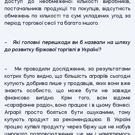
доступ до необмеженої кількості виробників,
постачальників продукції та покупців, відсутність
обмежень по кількості та сумі укладених угод за
період торгової сесії та багато іншого.
–
Які головні перешкоди ви б назвали на шляху
до розвитку біржової торгівлі в Україні?
– Ми проводили дослідження, за результатами
котрих було видно, що більшість аграріїв сьогодні
купують добрива лише у продавців, яких вони вже
знають особисто, що може бути не завжди
фінансово вигідно. Крім того, всім відоме
«сарафанне радіо», воно працює і в цьому бізнесі.
Аграрії просто бояться бути ошуканими, тому
купують продукт за рекомендацією. В Україні
процес купівлі продукту через біржу ще не набув
широкого розповсюдження, це ми і намагаємось