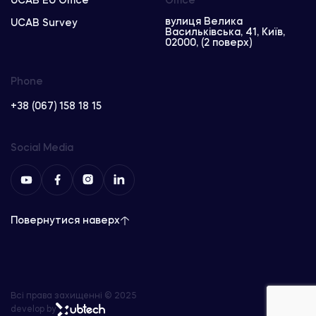
UCAB EU Office
Office
вулиця Велика
UCAB Survey
Васильківська, 41, Київ,
02000, (2 поверх)
Phone
+38 (067) 158 18 15
Social Media
Повернутися наверх
Всі права захищенні © 2025
develop by