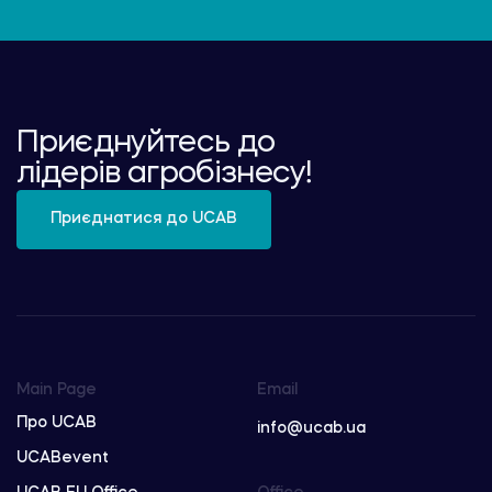
Приєднуйтесь до
лідерів агробізнесу!
Приєднатися до UCAB
Main Page
Email
Про UCAB
info@ucab.ua
UCABevent