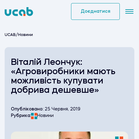
Skip
to
Доєднатися
content
UCAB
/
Новини
Віталій Леончук:
«Агровиробники мають
можливість купувати
добрива дешевше»
Опубліковано:
25 Червня, 2019
Рубрика:
Новини