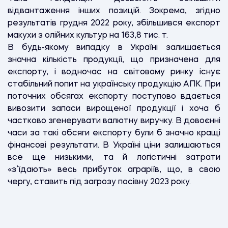
відвантаження інших позицій. Зокрема, згідно
результатів грудня 2022 року, збільшився експорт
макухи з олійних культур на 163,8 тис. т.
В будь-якому випадку в Україні залишається
значна кількість продукції, що призначена для
експорту, і водночас на світовому ринку існує
стабільний попит на українську продукцію АПК. При
поточних обсягах експорту поступово вдається
вивозити запаси вирощеної продукції і хоча б
частково згенерувати валютну виручку. В довоєнні
часи за такі обсяги експорту були б значно кращі
фінансові результати. В Україні ціни залишаються
все ще низькими, та й логістичні затрати
«з’їдають» весь прибуток аграріїв, що, в свою
чергу, ставить під загрозу посівну 2023 року.