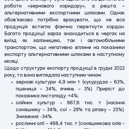
роботи «зернового коридору», а решта –
альтернативними експортними шляхами. Однак
обов’язково потрібно врахувати, що не вся
продукція встигла фізично перетнути кордон.
Багато продукції зараз знаходиться в чергах на
виїзд як залізницею, так і автомобільними
транспортом, що негативно вплине на показники
експорту альтернативними шляхами в наступному
місяці.
Щодо структури експорту продукції в грудні 2022
року, то вона виглядала наступним чином:
зернові культури: 4,9 млн т (кукурудза – 63%,
пшениця – 34%, ячмінь – 3%). Приріст до
показника листопаду: +4%;
олійних культур – 867,6 тис. т (насіння
соняшнику – 34%, сої – 29% та ріпаку – 25%).
Зниження: -34%.
рослинні олії – 468,4 тис. т (соняшникова олія –