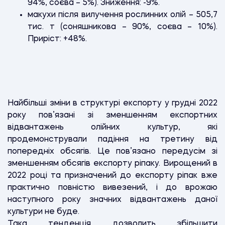
94%, соєва – 5%). Зниження: -9%.
макухи після вилучення рослинних олій – 505,7
тис. т (соняшникова – 90%, соєва – 10%).
Приріст: +48%.
Найбільші зміни в структурі експорту у грудні 2022
року пов’язані зі зменшенням експортних
відвантажень олійних культур, які
продемонстрували падіння на третину від
попередніх обсягів. Це пов’язано передусім зі
зменшенням обсягів експорту ріпаку. Вирощений в
2022 році та призначений до експорту ріпак вже
практично повністю вивезений, і до врожаю
наступного року значних відвантажень даної
культури не буде.
Така тенденція дозволить збільшити