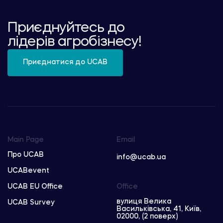
Приєднуйтесь до
лідерів агробізнесу!
Приєднатися до UCAB
Main Page
Email
Про UCAB
info@ucab.ua
UCABevent
UCAB EU Office
Office
вулиця Велика
UCAB Survey
Васильківська, 41, Київ,
02000, (2 поверх)