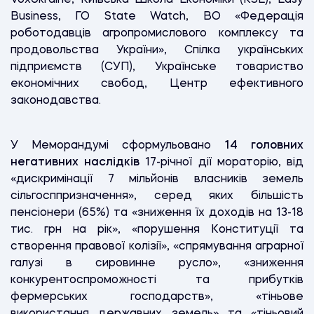
Business, ГО State Watch, ВО «Федерація
роботодавців агропромислового комплексу та
продовольства України», Спілка українських
підприємств (СУП), Українське товариство
економічних свобод, Центр ефективного
законодавства.
У Меморандумі сформульовано
14 головних
негативних наслідків
17-річної дії мораторію, від
«дискримінації 7 мільйонів власників земель
сільгосппризначення», серед яких більшість
пенсіонери (65%) та «зниження їх доходів на 13-18
тис. грн на рік», «порушення Конституції та
створення правової колізії», «спрямування аграрної
галузі в сировинне русло», «зниження
конкурентоспроможності та прибутків
фермерських господарств», «тіньове
використання державних земель» та «тіньовий