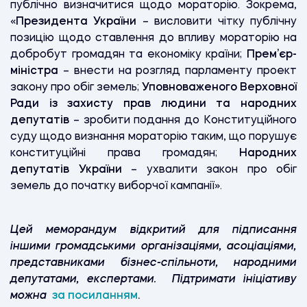
публічно визначитися щодо мораторію. Зокрема,
«
Президента України
– висловити чітку публічну
позицію щодо ставлення до впливу мораторію на
добробут громадян та економіку країни;
Прем’єр-
міністра
– внести на розгляд парламенту проект
закону про обіг земель;
Уповноваженого Верховної
Ради із захисту прав людини та народних
депутатів
– зробити подання до Конституційного
суду щодо визнання мораторію таким, що порушує
конституційні права громадян;
Народних
депутатів України
– ухвалити закон про обіг
земель до початку виборчої кампанії».
Цей меморандум відкритий для підписання
іншими громадськими організаціями, асоціаціями,
представниками бізнес-спільноти, народними
депутатами, експертами.
П
ідтримати ініціативу
можна
за посиланням
.