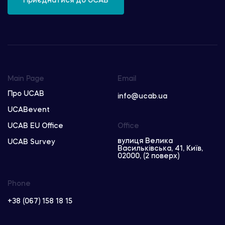
Приєднатися до UCAB
Main Page
Email
Про UCAB
info@ucab.ua
UCABevent
UCAB EU Office
Office
вулиця Велика
UCAB Survey
Васильківська, 41, Київ,
02000, (2 поверх)
Phone
+38 (067) 158 18 15