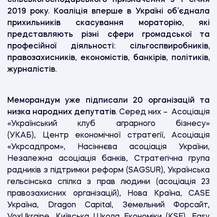
2019 року. Коаліція вперше в Україні об’єднала
прихильників скасування мораторію, які
представляють різні сфери громадської та
професійної діяльності: сільгоспвиробників,
правозахисників, економістів, банкірів, політиків,
журналістів.
Меморандум уже підписали 20 організацій та
низка народних депутатів
. Серед них –
Асоціація
«Український клуб аграрного бізнесу»
(УКАБ),
Центр економічної стратегії, Асоціація
«Укрсадпром», Насіннєва асоціація України,
Незалежна асоціація банків, Стратегічна група
радників з підтримки реформ (SAGSUR), Українська
гельсінська спілка з прав людини (асоціація 23
правозахисних організацій), Нова Країна, CASE
Україна, Dragon Capital, Земельний Форсайт,
VoxUkraine, Київська Школа Економіки (KSE), Easy