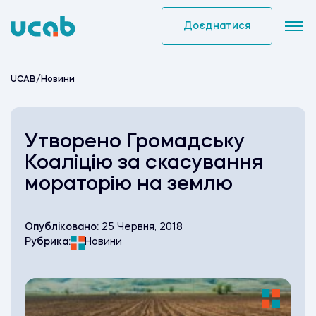
Skip
to
Доєднатися
content
UCAB
/
Новини
Утворено Громадську
Коаліцію за скасування
мораторію на землю
Опубліковано:
25 Червня, 2018
Рубрика:
Новини