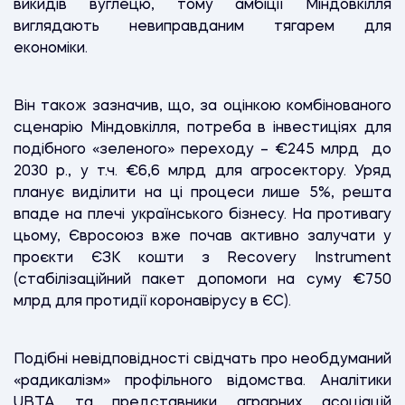
викидів вуглецю, тому амбіції Міндовкілля
виглядають невиправданим тягарем для
економіки.
Він також зазначив, що, за оцінкою комбінованого
сценарію Міндовкілля, потреба в інвестиціях для
подібного «зеленого» переходу – €245 млрд до
2030 р., у т.ч. €6,6 млрд для агросектору. Уряд
планує виділити на ці процеси лише 5%, решта
впаде на плечі українського бізнесу. На противагу
цьому, Євросоюз вже почав активно залучати у
проєкти ЄЗК кошти з Recovery Instrument
(стабілізаційний пакет допомоги на суму €750
млрд для протидії коронавірусу в ЄС).
Подібні невідповідності свідчать про необдуманий
«радикалізм» профільного відомства. Аналітики
UBTA та представники аграрних асоціацій