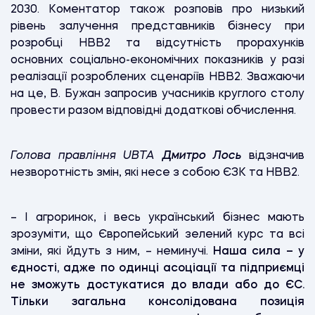
2030. Коментатор також розповів про низький
рівень залучення представників бізнесу при
розробці НВВ2 та відсутність прорахунків
основних соціально-економічних показників у разі
реалізації розроблених сценаріїв НВВ2. Зважаючи
на це, В. Бужан запросив учасників круглого столу
провести разом відповідні додаткові обчислення.
Голова правління UBTA
Дмитро Лось
відзначив
незворотність змін, які несе з собою ЄЗК та НВВ2.
– І агроринок, і весь український бізнес мають
зрозуміти, що Європейський зелений курс та всі
зміни, які йдуть з ним, – неминучі.
Наша сила – у
єдності, адже по одинці асоціації та підприємці
не зможуть достукатися до влади або до ЄС.
Тільки загальна консолідована позиція