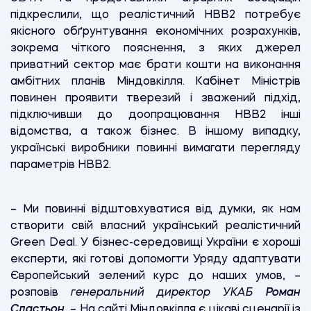
підкреслили, що реалістичний НВВ2 потребує
якісного обґрунтування економічних розрахунків,
зокрема чіткого пояснення, з яких джерел
приватний сектор має брати кошти на виконання
амбітних планів Міндовкілля. Кабінет Міністрів
повинен проявити тверезий і зважений підхід,
підключивши до доопрацювання НВВ2 інші
відомства, а також бізнес. В іншому випадку,
українські виробники повинні вимагати перегляду
параметрів НВВ2.
– Ми повинні відштовхуватися від думки, як нам
створити свій власний український реалістичний
Green Deal. У бізнес-середовищі України є хороші
експерти, які готові допомогти Уряду адаптувати
Європейський зелений курс до наших умов, –
розповів
генеральний директор УКАБ
Роман
Сластьон.
– На сайті Міндовкілля є цікаві сценарії із