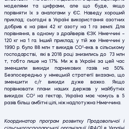
моделями та цифрами, але що буде, якщо
порівняти їх з аналогами у ЄС. Наведу хороший
приклад: сьогодні в Україні використання азотних
добрив є на рівні 42 кг азоту на 1 га землі. Для
порівняння, в одному з драйверів ЄЗК Німеччині –
120 кг на 1 га. Інший приклад: у тій же Німеччині у
1990 р. було 88 млн т викидів CO²-екв. в сільському
господарстві, які в 2018 році знизились до 73 млн
т, тобто лише на 17%. Ми ж в Україні за цей час
зменшили викиди парникових газів на 50%.
Безпосередньо у німецькій стратегії вказано, що
зменшити с/г викиди дуже важко. Якщо
порівнювати плани наших держав у майбутніх
викидах CO² на гектар, Україна має чомусь в 5
разів більш амбітні цілі, ніж надпотужна Німеччина.
Координатор програм розвитку Продовольчої і
сільськогосподарської організації (ФАО) в Україні