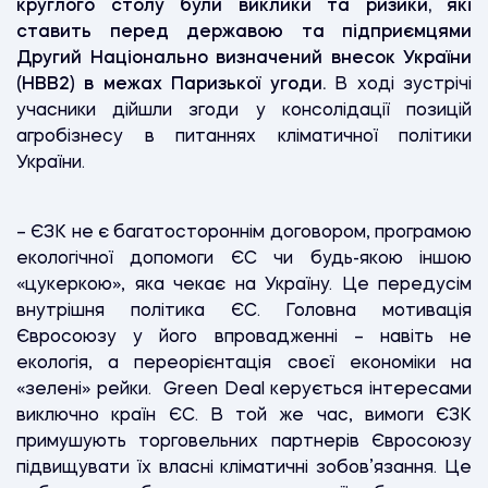
круглого столу були виклики та ризики, які
ставить перед державою та підприємцями
Другий Національно визначений внесок України
(НВВ2) в межах Паризької угоди.
В ході зустрічі
учасники дійшли згоди у консолідації позицій
агробізнесу в питаннях кліматичної політики
України.
– ЄЗК не є багатостороннім договором, програмою
екологічної допомоги ЄС чи будь-якою іншою
«цукеркою», яка чекає на Україну. Це передусім
внутрішня політика ЄС. Головна мотивація
Євросоюзу у його впровадженні – навіть не
екологія, а переорієнтація своєї економіки на
«зелені» рейки. Green Deal керується інтересами
виключно країн ЄС. В той же час, вимоги ЄЗК
примушують торговельних партнерів Євросоюзу
підвищувати їх власні кліматичні зобов’язання. Це