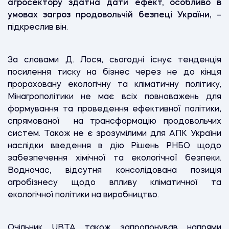
агросектору здатна дати ефект, особливо в
умовах загроз продовольчій безпеці України
, –
підкреслив він.
За словами Д. Лося, сьогодні існує тенденція
посилення тиску на бізнес через не до кінця
прораховану екологічну та кліматичну політику,
Мінагрополітики не має всіх повноважень для
формування та проведення ефективної політики,
спрямованої на трансформацію продовольчих
систем. Також не є зрозумілими для АПК України
наслідки введення в дію Рішень РНБО щодо
забезпечення хімічної та екологічної безпеки.
Водночас, відсутня консолідована позиція
агробізнесу щодо впливу кліматичної та
екологічної політики на виробництво.
Очільник UBTA також запропонував напрями