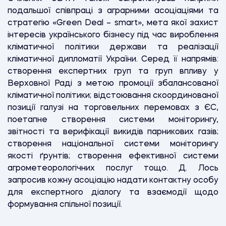
подальшої співпраці з аграрними асоціаціями та
стратегію «Green Deal – smart», мета якої захист
інтересів українського бізнесу під час вироблення
кліматичної політики держави та реалізації
кліматичної дипломатії України. Серед її напрямів:
створення експертних груп та груп впливу у
Верховної Раді з метою промоції збалансованої
кліматичної політики; відстоювання скоординованої
позиції галузі на торговельних перемовах з ЄС,
поетапне створення системи моніторингу,
звітності та верифікації викидів парникових газів;
створення національної системи моніторингу
якості ґрунтів; створення ефективної системи
агрометеорологічних послуг тощо. Д. Лось
запросив кожну асоціацію надати контактну особу
для експертного діалогу та взаємодії щодо
формування спільної позиції.