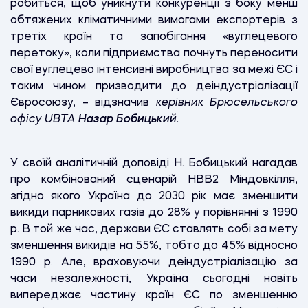
робиться, щоб уникнути конкуренції з боку менш
обтяжених кліматичними вимогами експортерів з
третіх країн та запобігання «вуглецевого
перетоку», коли підприємства почнуть переносити
свої вуглецево інтенсивні виробництва за межі ЄС і
таким чином призводити до деіндустріалізації
Євросоюзу, – відзначив
керівник Брюсельського
офісу UBTA
Назар Бобицький.
У своїй аналітичній доповіді Н. Бобицький нагадав
про комбінований сценарій НВВ2 Міндовкілля,
згідно якого Україна до 2030 рік має зменшити
викиди парникових газів до 28% у порівнянні з 1990
р. В той же час, держави ЄС ставлять собі за мету
зменшення викидів на 55%, тобто до 45% відносно
1990 р. Але, враховуючи деіндустріалізацію за
часи незалежності, Україна сьогодні навіть
випереджає частину країн ЄС по зменшенню