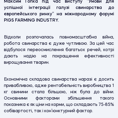
Максим Гопка під час виступу “Умови для
успішної інтеграції галузі свинарства до
європейського ринку” на міжнародному форумі
PIGS FARMING INDUSTRY.
Відколи розпочалась повномасштабна війна,
робота свинарства є дуже чутливою. За цей час
відбулося переосмислення багатьох речей, котрі
дають надію на покращення ефективності
вирощування тварин.
Економічна складова свинарства наразі є досить
привабливою, адже рентабельність виробництва 1
кг свинини стала більшою, ніж була до війни.
Основними факторами збільшення такого
показника є як ціни на корми, що складають 75-85%
собівартості, так і кон’юнктурний фактор.