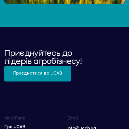
Приєднуйтесь до
лідерів агробізнесу!
Приєднатися до UCAB
Main Page
Email
Про UCAB
info@ucab.ua