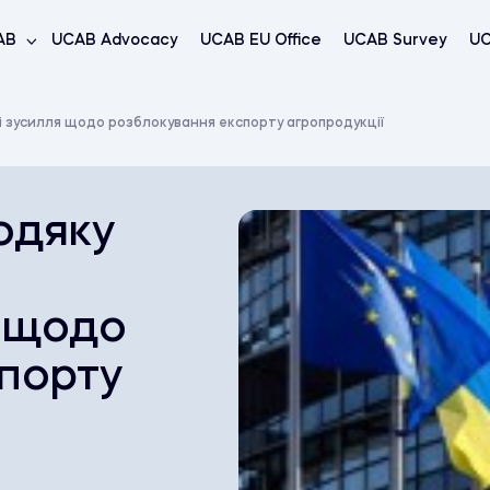
AB
UCAB Advocacy
UCAB EU Office
UCAB Survey
UC
і зусилля щодо розблокування експорту агропродукції
одяку
я щодо
порту