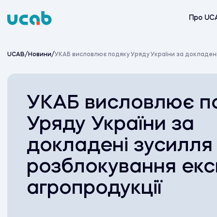
Skip
to
Про UC
content
UCAB
/
Новини
/
УКАБ висловлює подяку Уряду України за докладен
УКАБ висловлює п
Уряду України за
докладені зусилл
розблокування екс
агропродукції