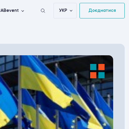
УКР
Доєднатися
ABevent