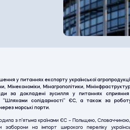
ушення у питаннях експорту української агропродукці
їни, Мінекономіки, Мінагрополітики, Мінінфраструкту
ади за докладені зусилля у питаннях сприяння
ни “Шляхами солідарності” ЄС, а також за робот
ерез морські порти.
згодила з п’ятьма країнами ЄС – Польщею, Словаччиною
 заборони на імпорт широкого переліку українсь