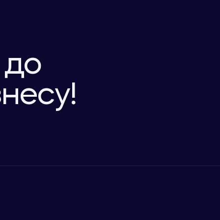
 до
знесу!