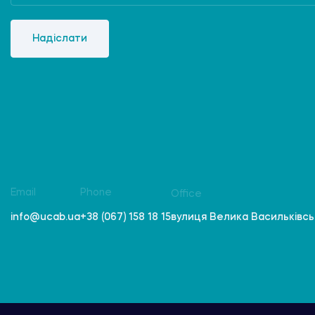
Надіслати
Email
Phone
Office
вулиця Велика Васильківська
info@ucab.ua
+38 (067) 158 18 15