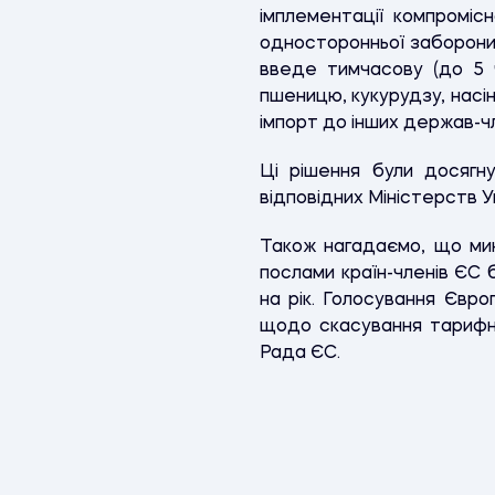
імплементації компромісн
односторонньої заборони 
введе тимчасову (до 5 
пшеницю, кукурудзу, насі
імпорт до інших держав-чл
Ці рішення були досягну
відповідних Міністерств У
Також нагадаємо, що мин
послами країн-членів ЄС 
на рік. Голосування Євр
щодо скасування тарифни
Рада ЄС.