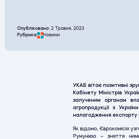
Опубліковано:
2 Травня, 2023
Рубрика:
Новини
УКАБ вітає позитивні зр
Кабінету Міністрів Укра
залученим органам вл
агропродукції з Украї
налагодження експорту ч
Як відомо, Єврокомісія у
Румунією – зняття ними