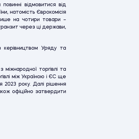
и повинні відмовитися від
ни, натомість Єврокомісія
лише на чотири товари –
транзит через ці держави,
 з керівництвом Уряду та
 міжнародної торгівлі та
івлі між Україною і ЄС ще
 2023 року. Далі рішення
акож офіційно затвердити