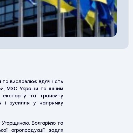
ї та висловлює вдячність
ри, МЗС України та іншим
 експорту та транзиту
у і зусилля у напрямку
, Угорщиною, Болгарією та
кої агропродукції задля