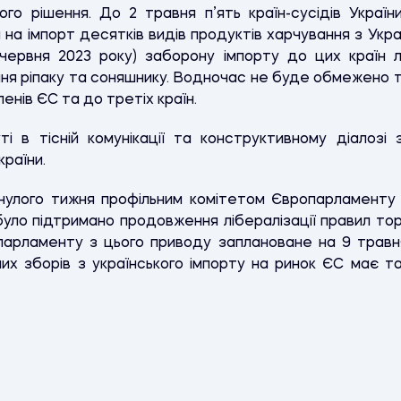
ого рішення. До 2 травня п’ять країн-сусідів Україн
на імпорт десятків видів продуктів харчування з Украї
червня 2023 року) заборону імпорту до цих країн 
ння ріпаку та соняшнику. Водночас не буде обмежено 
енів ЄС та до третіх країн.
ті в тісній комунікації та конструктивному діалозі
країни.
улого тижня профільним комітетом Європарламенту з
було підтримано продовження лібералізації правил торг
опарламенту з цього приводу заплановане на 9 травня
х зборів з українського імпорту на ринок ЄС має т