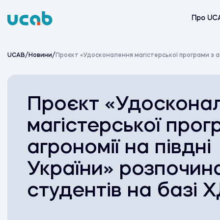
Skip
to
Про UC
content
UCAB
/
Новини
/
Проєкт «Удосконалення магістерської програми з аг
Проєкт «Удоскона
магістерської прог
агрономії на півдні
України» розпочин
студентів на базі 