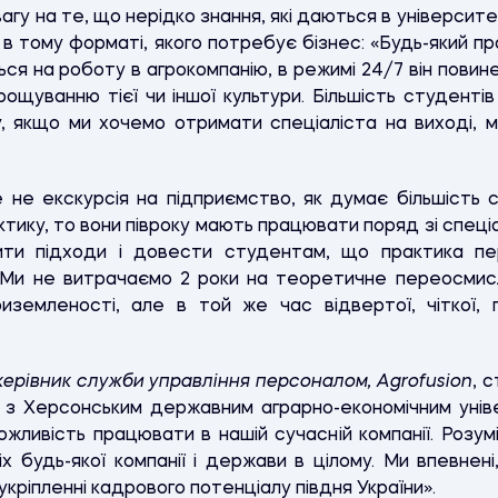
агу на те, що нерідко знання, які даються в університет
в тому форматі, якого потребує бізнес: «Будь-який пр
ся на роботу в агрокомпанію, в режимі 24/7 він повине
рощуванню тієї чи іншої культури. Більшість студентів
, якщо ми хочемо отримати спеціаліста на виході, 
 не екскурсія на підприємство, як думає більшість 
тику, то вони півроку мають працювати поряд зі спеціа
ити підходи і довести студентам, що практика п
 Ми не витрачаємо 2 роки на теоретичне переосмис
иземленості, але в той же час відвертої, чіткої, 
 керівник служби управління
персоналом,
Agrofusion
, 
 з Херсонським державним аграрно-економічним уні
ожливість працювати в нашій сучасній компанії. Розумі
піх будь-якої компанії і держави в цілому. Ми впевне
кріпленні кадрового потенціалу півдня України».