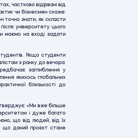
ах, частково відірвані від
актик чи бізнесмен скаже:
н точно знати, як скласти
 після університету цього
ми маємо на вході задати
студентів. Якщо студенти
лістам з ранку до вечора.
ередбачає заглиблення у
лення якихось глобальних
практичної близькості до
стверджує: «Ми вже більше
верситетом і дуже багато
ємо, що від людей, від їх
ні, що даний проєкт стане