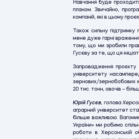
Навчання буде проходити
планом. Звичайно, прогр
компаній, які в цьому проє
Також сильну підтримку п
мене дуже гарні враження
тому, що ми зробили пра
Гусєву за те, що ця ініці
Запровадження проєкту 
університету насампере
зернових/зернобобових кул
20 тис. тонн, овочів – біль
Юрій Гусєв
, голова Херсо
аграрний університет ста
більше важливою. Вагомим
України» ми робимо спіль
роботи в Херсонській об