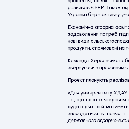
зрошення, нових технолог
розвиває ЄБРР. Також окре
України і бере активну уча
Економічна аграрна освіта
задоволення потреб підпр
нові види сільськогоспод
продукти, спрямовані на 
Команда Херсонської обл
звернулась з проханням ста
Проєкт планують реалізов
«Для університету ХДАУ 
те, що вона є яскравим п
аудиторіях, а й матимуть
знаходяться в полях і 
державного аграрно-еконо