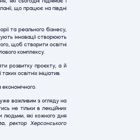
, які сьогодні піднімає і
панії, що працює на півдні
орії та реального бізнесу,
мують інновації створюють
ого, щоб створити освітні
лового комплексу.
ти розвитку проєкту, а й
 таких освітніх ініціатив.
 економічного.
уже важливим з огляду на
ись не тільки в лекційних
и людьми, які кожного дня
ло
, ректор Херсонського