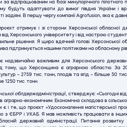
 за відпрацьованим на базі минулорічного пілотного 
аму будуть адаптувати до вимог півдня України і в
кті задіяні. В першу чергу компанії Agrofusion, яка є да
роєкт отримує і зі сторони Херсонської обласної де
 від Херсонського університету і від настрою студенті
вильне рішення. Я щиро вдячний голові Херсонської о
атива підтримується нашими політиками на обласному рів
є надзвичайно важливим для Херсонського державно
д тому, що Херсонщина є аграрною областю. За 2019
ьтур – 2759 тис. тонн, плодів та ягід – більше 50 тис
ше 1250 тис. тонн.
нської облдержадміністрації
, стверджує: «Сьогодні ві
в аграрно-економічним. Економічна складова в сільськ
 є і те, що проєкт «Удосконалення магістерської прогр
но з ЄБРР і УКАБ. Я мав можливість працювати в інш
ласній державній адміністрації. Питання розвитку 