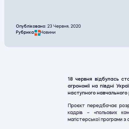
Опубліковано:
23 Червня, 2020
Рубрика:
Новини
18 червня відбулась ст
агрономії на півдні Укр
наступного навчального 
Проєкт передбачає розро
кадрів – «польових ко
магістерської програми з а