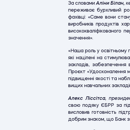
За словами
Аліни Білан,
ке
переживає бурхливий роз
фахівці: «Саме вони ста
виробників продуктів хар
висококваліфікованого пе
значення».
«Наша роль у освітньому 
які націлені на стимулю
закладів, забезпечення 
Проєкт «Удосконалення ма
підвищенні якості та наб
вищих навчальних закладі
Алекс Ліссітса
, презид
свою подяку ЄБРР за під
висловив готовність підт
добрим знаком, що Банк зв