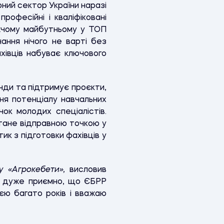
ний сектор України наразі
офесійні і кваліфіковані
ижчому майбутньому у ТОП
нання нічого не варті без
ахівців набуває ключового
нди та підтримує проєкти,
ня потенціалу навчальних
ок молодих спеціалістів.
стане відправною точкою у
к з підготовки фахівців у
ту «Агрокебети»,
висловив
 дуже приємно, що ЄБРР
ією багато років і вважаю