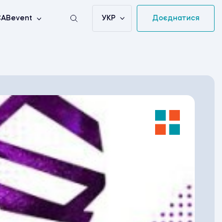
УКР
Доєднатися
ABevent