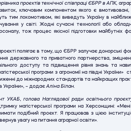
рівника проєктів технічної співпраці ЄБРР в АПК,
аграр
виток, ключовим компонентом якого є вмотивовані, пр
нуть тим локомотивом, які виведуть Україну в найбл
чування у світі. Жодні сучасні технології або облад
рсоналу, тож процес якісної підготовки майбутніх ф
проєкті полягає в тому, що ЄБРР залучає донорські фо
вання державного та приватного партнерства, зміцнен
вільного доступу та підвищення рівня знань та навич
гістерської програми з агрономії на півдні України» 
лиженні до міжнародних стандартів та найкращих практи
в України», – додає
Аліна Білан.
ент УКАБ
,
голова Наглядової ради освітнього проєк
тримку магістерської програми на Херсонщині:
«
Мені
римати подібний проєкт. Я працював з цією інституц
ернув увагу на питання аграрної освіти».