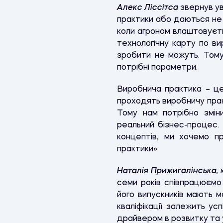
Алекс Ліссітса
звернув ув
практики або даються не 
коли агроном влаштовуєть
технологічну карту по ви
зробити не можуть. Тому
потрібні параметри.
Виробнича практика – це
проходять виробничу прак
Тому нам потрібно змін
реальний бізнес-процес.
концептів, ми хочемо пр
практики».
Наталія Прижигалінська
,
семи років співпрацюємо
його випускників мають м
кваліфікації залежить ус
драйвером в розвитку та у