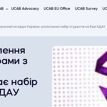
AB
UCAB Advocacy
UCAB EU Office
UCAB Survey
UC
рономії на півдні України» розпочинає набір студентів на базі ХДАУ
лення
рами з
ає набір
ХДАУ