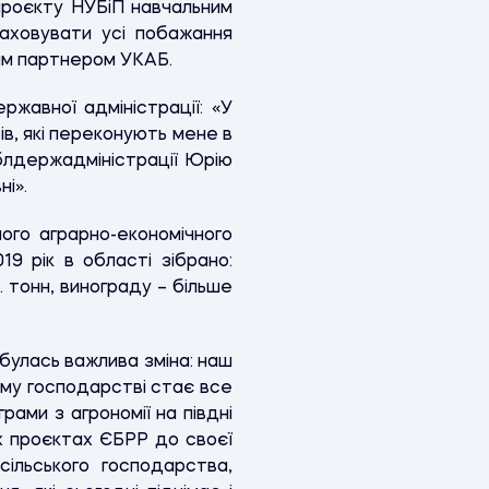
проєкту НУБіП навчальним
раховувати усі побажання
внім партнером УКАБ.
ржавної адміністрації: «У
в, які переконують мене в
блдержадміністрації Юрію
ні».
го аграрно-економічного
 рік в області зібрано:
. тонн, винограду – більше
дбулась важлива зміна: наш
ому господарстві стає все
ами з агрономії на півдні
их проєктах ЄБРР до своєї
сільського господарства,