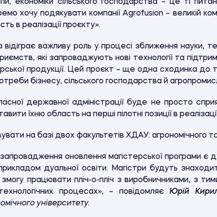
ій, економіки сільського господарства – це ті питання
мо хочу подякувати компанії Agrofusion – великій ком
сть в реалізації проєкту».
 відіграє важливу роль у процесі зближення науки, те
иємств, які запроваджують нові технології та підтри
арської продукції. Цей проєкт – ще одна сходинка до т
потреби бізнесу, сільського господарства й агропромис
асної державної адміністрації буде не просто сприя
вити їхню область на перші пілотні позиції в реалізації
увати на базі двох факультетів ХДАУ: агрономічного та
запровадження оновлення магістерської програми є д
рикладом дуальної освіти. Магістри будуть знаходит
 змогу працювати пліч-о-пліч з виробничниками, з тим
технологічних процесах», – повідомляє
Юрій Кири
мічного університету.