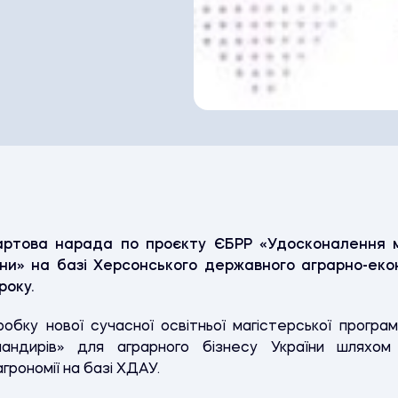
артова нарада по проєкту ЄБРР «Удосконалення м
аїни» на базі Херсонського державного аграрно-еко
року.
бку нової сучасної освітньої магістерської програм
мандирів» для аграрного бізнесу України шляхом 
грономії на базі ХДАУ.