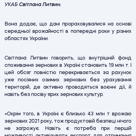
УКАБ
Світлана Литвин.
Вона додає, що дані прораховувалися на основі
середньої врожайності в попередні роки у різних
областях України.
Світлана Литвин говорить, що
внутрішній фонд
споживання зернових в Україні становить 19 млн т.
І
цей обсяг повністю перекривається за рахунок
уже посіяних озимих зернових без урахування
територій, де активно проводяться воєнні дії, й
навіть без посіву ярих зернових культур.
«Окрім того,
в Україні є близько 43 млн т врожаю
зернових 2021 року
, тож продуктовій безпеці нічого
не загрожує. Навіть є потреба при першій
можливості активізувати експорт для отримання