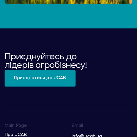
Приєднуйтесь до
лідерів агробізнесу!
Приєднатися до UCAB
Main Page
Email
Про UCAB
info@ucab.ua