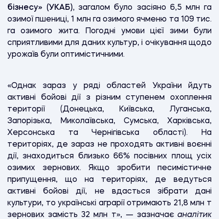
бізнесу» (УКАБ),
загалом було засіяно 6,5 млн га
озимої пшениці, 1 млн га озимого ячменю та 109 тис.
га озимого жита.
Погодні умови цієї зими були
сприятливими для даних культур, і очікування щодо
урожаїв були оптимістичними.
«Однак зараз у ряді областей України йдуть
активні бойові дії з різним ступенем охоплення
території (Донецька, Київська, Луганська,
Запорізька, Миколаївська, Сумська, Харківська,
Херсонська та Чернігівська області). На
територіях, де зараз не проходять активні воєнні
дії, знаходиться близько 66% посівних площ усіх
озимих зернових.
Якщо зробити песимістичне
припущення, що на територіях, де ведуться
активні бойові дії, не вдасться зібрати дані
культури, то українські аграрії отримають 21,8 млн т
зернових замість 32 млн т
», — зазначає
аналітик