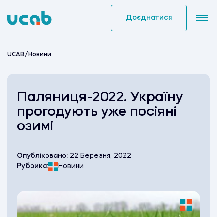
Skip
to
Доєднатися
content
UCAB
/
Новини
Паляниця-2022. Україну
прогодують уже посіяні
озимі
Опубліковано:
22 Березня, 2022
Рубрика:
Новини