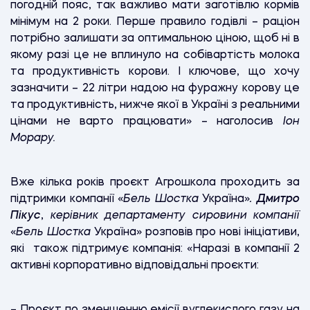
погодній пояс, так важливо мати заготівлю кормів
мінімум на 2 роки. Перше правило годівлі – раціон
потрібно залишати за оптимальною ціною, щоб ні в
якому разі це не вплинуло на собівартість молока
та продуктивність корови. І ключове, що хочу
зазначити – 22 літри надою на фуражну корову це
та продуктивність, нижче якої в Україні з реальними
цінами не варто працювати» – наголосив
Іон
Морару.
Вже кілька років проєкт Агрошкола проходить за
підтримки компанії «
Бель Шостка
Україна»
. Дмитро
Пікус
,
керівник департаменту сировини компанії
«
Бель Шостка
Україна» розповів про нові ініціативи,
які також підтримує компанія: «Наразі в компанії 2
активні корпоративно відповідальні проєкти:
– Проєкт по зменшенню емісії вуглекислого газу на