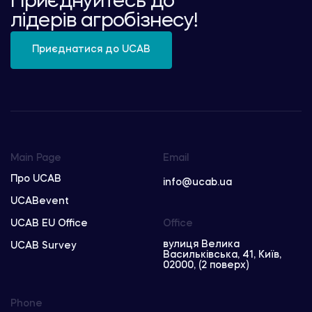
Приєднуйтесь до
лідерів агробізнесу!
Приєднатися до UCAB
Main Page
Email
Про UCAB
info@ucab.ua
UCABevent
UCAB EU Office
Office
вулиця Велика
UCAB Survey
Васильківська, 41, Київ,
02000, (2 поверх)
Phone