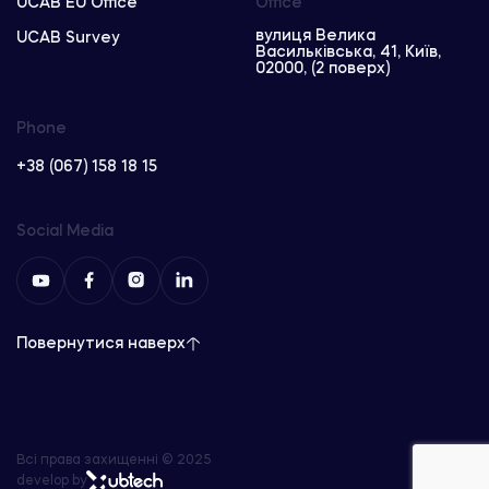
UCAB EU Office
Office
вулиця Велика
UCAB Survey
Васильківська, 41, Київ,
02000, (2 поверх)
Phone
+38 (067) 158 18 15
Social Media
Повернутися наверх
Всі права захищенні © 2025
develop by