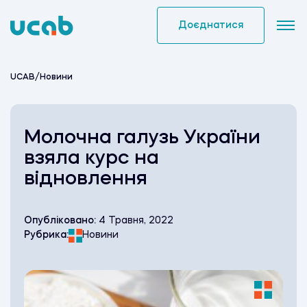
Skip
to
Доєднатися
content
UCAB
/
Новини
Молочна галузь України
взяла курс на
відновлення
Опубліковано:
4 Травня, 2022
Рубрика:
Новини