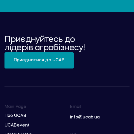
Приєднуйтесь до
лідерів агробізнесу!
Приєднатися до UCAB
Main Page
Email
Про UCAB
info@ucab.ua
UCABevent