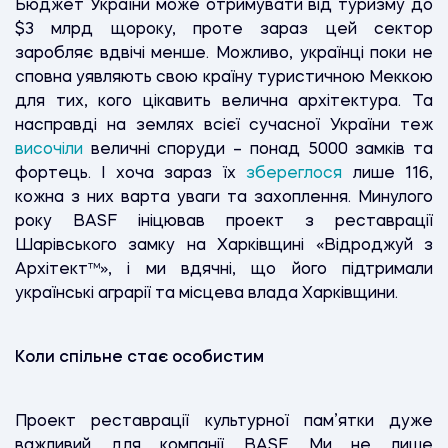
Бюджет України може отримувати від туризму до
$3 млрд щороку, проте зараз цей сектор
заробляє вдвічі менше. Можливо, українці поки не
сповна уявляють свою країну туристичною Меккою
для тих, кого цікавить велична архітектура. Та
насправді на землях всієї сучасної України теж
височіли
величні споруди – понад 5000 замків та
фортець. І хоча зараз їх
збереглося
лише 116,
кожна з них варта уваги та захоплення. Минулого
року BASF ініцював проект з реставрації
Шарівського замку на Харківщині «Відроджуй з
Архітект™», і ми вдячні, що його підтримали
українські аграрії та місцева влада Харківщини.
Коли спільне стає особистим
Проект реставрації культурної пам’ятки дуже
важливий для компанії BASF. Ми не лише