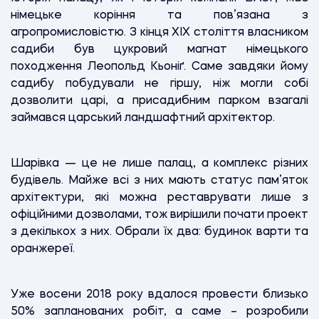
німецьке коріння та пов’язана з
агропромисловістю. З кінця ХIХ століття власником
садиби був цукровий магнат німецького
походження Леопольд Кьоніґ. Саме завдяки йому
садибу побудували не гіршу, ніж могли собі
дозволити царі, а присадибним парком взагалі
займався царський ландшафтний архітектор.
Шарівка — це не лише палац, а комплекс різних
будівель. Майже всі з них мають статус пам’яток
архітектури, які можна реставрувати лише з
офіційними дозволами, тож вирішили почати проект
з декількох з них. Обрали їх два: будинок варти та
оранжереї.
Уже восени 2018 року вдалося провести близько
50% запланованих робіт, а саме – розробили