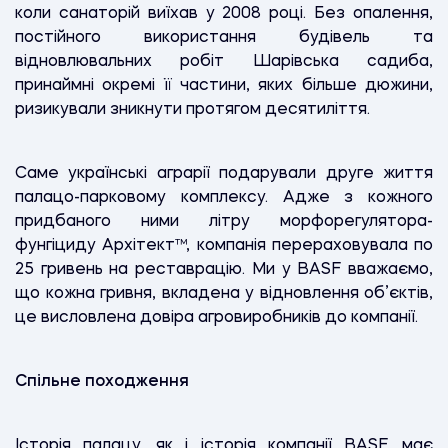
коли санаторій виїхав у 2008 році. Без опалення,
постійного використання будівель та
відновлювальних робіт Шарівська садиба,
принаймні окремі її частини, яких більше дюжини,
ризикували зникнути протягом десятиліття.
Саме українські аграрії подарували друге життя
палацо-парковому комплексу. Адже з кожного
придбаного ними літру морфорегулятора-
фунгіциду Архітект™, компанія перераховувала по
25 гривень на реставрацію. Ми у BASF вважаємо,
що кожна гривня, вкладена у відновлення об’єктів,
це висловлена довіра агровиробників до компанії.
Спільне походження
Історія палацу, як і історія компанії BASF, має