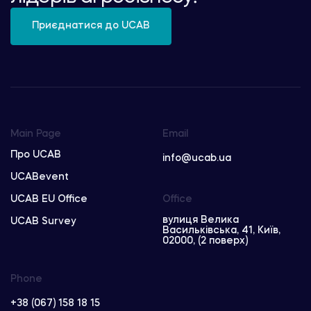
Приєднатися до UCAB
Main Page
Email
Про UCAB
info@ucab.ua
UCABevent
UCAB EU Office
Office
вулиця Велика
UCAB Survey
Васильківська, 41, Київ,
02000, (2 поверх)
Phone
+38 (067) 158 18 15