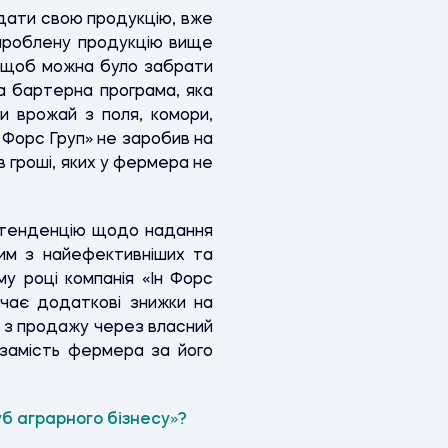
дати свою продукцію, вже
вироблену продукцію вище
, щоб можна було забрати
на бартерна програма, яка
и врожай з поля, комори,
 Форс Груп» не заробив на
в гроші, яких у фермера не
у тенденцію щодо надання
ним з найефективніших та
му році компанія «Ін Форс
чає додаткові знижки на
и з продажу через власний
замість фермера за його
уб аграрного бізнесу
»
?