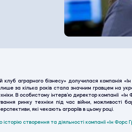
ий клуб аграрного бізнесу» долучилася компанія «І
 лише за кілька років стала значним гравцем на ук
хніки. В особистому інтерв’ю директор компанії «Ін 
вання ринку техніки під час війни, можливості ба
рспективи, які чекають аграріїв в цьому році.
о історію створення та діяльності компанії «Ін Форс 