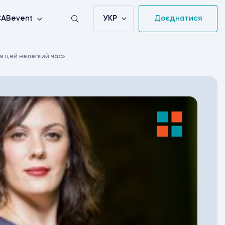
УКР
Доєднатися
ABevent
 в цей нелегкий час»