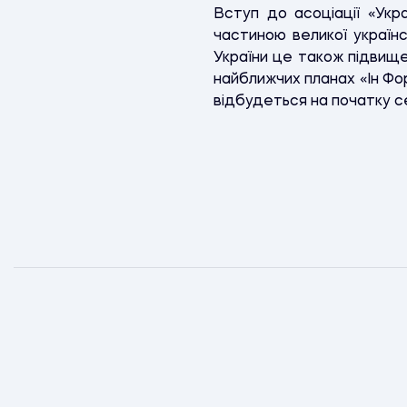
Вступ до асоціації «Укр
частиною великої українс
України це також підвищен
найближчих планах «Ін Фор
відбудеться на початку с