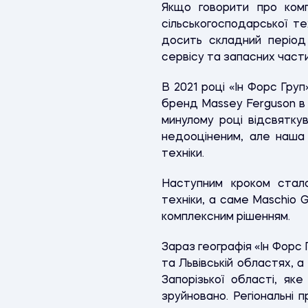
Якщо говорити про комп
сільськогосподарської те
досить складний період 
сервісу та запасних части
В 2021 році «Ін Форс Гру
бренд Massey Ferguson в У
минулому році відсвятку
недооціненим, але наша
техніки.
Наступним кроком стало
техніки, а саме Maschio 
комплексним рішенням.
Зараз географія «Ін Форс 
та Львівській областях, 
Запорізької області, як
зруйновано. Регіональні