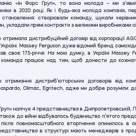
анію «Ін Форс Груп», то вона молода – ми з’яви
хніки в 2020 році. Як і будь-яка молода компанія, 
становлення: створювали команду, шукали керівник
н, укладали прямі контракти з великими виробниками сі
п» отримала дистрибуційний договір від корпорації A
країні. Massey Ferguson дуже відомий бренд самохідно
вав своє 175-річчя. На мою думку, в Україні Massey 
 команда працює над тим, щоб донести до кожног
 отримання дистриб’юторських договорів від компан
Gaspardo, Olimac, Egritech, адже ми добре розуміли: 
Груп» налічує 4 представництва в Дніпропетровській, П
а також до війни відбувалось будівництво п’ятого пред
е після повномасштабного вторгнення опинилось в о
 представництва в структурі мають менеджерів з про