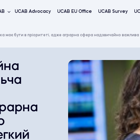
AB
UCAB Advocacy
UCAB EU Office
UCAB Survey
UC
ека має бути в пріоритеті, адже аграрна сфера надзвичайно важлива
йна
льча
грарна
о
егкий