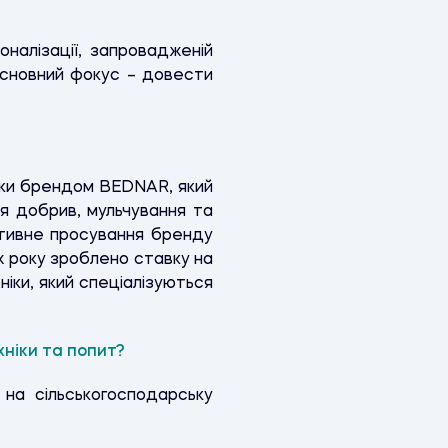
налізації, запровадженій
основний фокус – довести
ніки брендом BEDNAR, який
ня добрив, мульчування та
ктивне просування бренду
ж року зроблено ставку на
іки, який спеціалізуються
ніки та попит?
 на сільськогосподарську