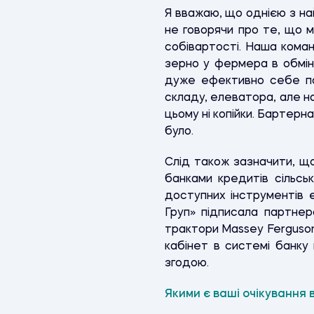
Я вважаю, що однією з н
не говорячи про те, що 
собівартості. Наша кома
зерно у фермера в обмін 
дуже ефективно себе пок
складу, елеватора, але н
цьому ні копійки. Бартерн
було.
Слід також зазначити, щ
банками кредитів сільсь
доступних інструментів є
Груп» підписала партне
трактори Massey Ferguson
кабінет в системі банк
згодою.
Якими є ваші очікування 