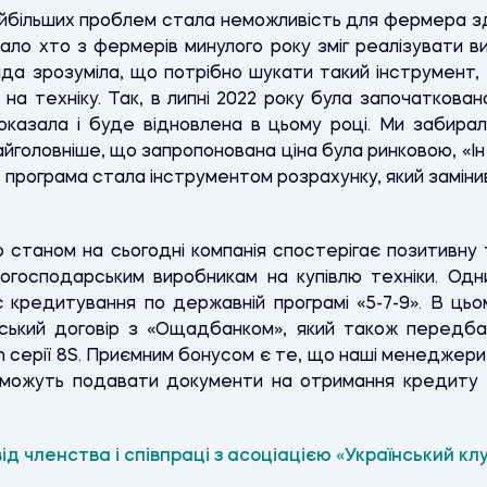
айбільших проблем стала неможливість для фермера з
мало хто з фермерів минулого року зміг реалізувати 
нда зрозуміла, що потрібно шукати такий інструмент
на техніку. Так, в липні 2022 року була започаткова
азала і буде відновлена в цьому році. Ми забирал
айголовніше, що запропонована ціна була ринковою, «Ін
а програма стала інструментом розрахунку, який заміни
о станом на сьогодні компанія спостерігає позитивн
когосподарським виробникам на купівлю техніки. Од
 кредитування по державній програмі «5-7-9». В цьо
рський договір з «Ощадбанком», який також передба
 серії 8S. Приємним бонусом є те, що наші менеджер
у можуть подавати документи на отримання кредиту 
від членства і співпраці з асоціацією
«
Український кл