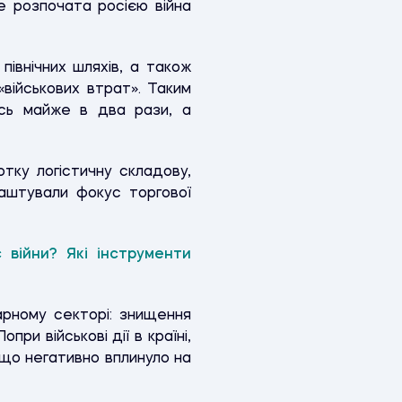
е розпочата росією війна
північних шляхів, а також
військових втрат». Таким
ись майже в два рази, а
тку логістичну складову,
аштували фокус торгової
 війни? Які інструменти
арному секторі: знищення
ри військові дії в країні,
 що негативно вплинуло на