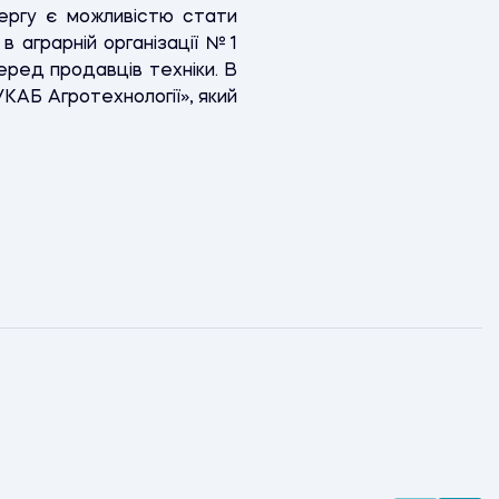
чергу є можливістю стати
в аграрній організації №1
серед продавців техніки. В
УКАБ Агротехнології», який