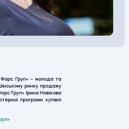
н Форс Груп» – молода та
раїнському ринку продажу
Форс Груп» Ірина Новікова
ртерної програми купівлі
Груп»