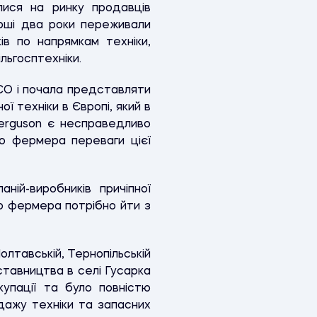
лися на ринку продавців
перші два роки переживали
ів по напрямкам техніки,
льгосптехніки.
GCO і почала представляти
ї техніки в Європі, який в
Ferguson є несправедливо
о фермера переваги цієї
ій-виробників причіпної
до фермера потрібно йти з
олтавській, Тернопільській
ставництва в селі Гусарка
купації та було повністю
дажу техніки та запасних