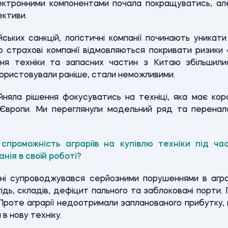
лектронними компонентами почала покращуватись, ал
ективи.
ських санкцій, логістичні компанії починають уникати 
 страхові компанії відмовляються покривати ризики «
ння техніки та запасних частин з Китаю збільшил
икористовували раніше, стали неможливими.
йняла рішення фокусуватись на техніці, яка має коро
Європи. Ми переглянули модельний ряд та перенал
спроможність аграріїв на купівлю техніки під час
нія в своїй роботі?
їні супроводжувався серйозними порушеннями в агр
дь, складів, дефіцит пального та заблоковані порти. Поп
Проте аграрії недоотримали запланованого прибутку,
в нову техніку.