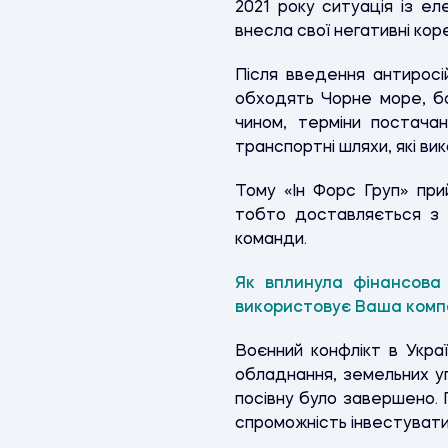
2021 року ситуація із е
внесла свої негативні кор
Після введення антиросій
обходять Чорне море, бо
чином, терміни постача
транспортні шляхи, які в
Тому «Ін Форс Груп» при
тобто доставляється з 
команди.
Як вплинула фінансова 
використовує Ваша компа
Воєнний конфлікт в Укра
обладнання, земельних угі
посівну було завершено. 
спроможність інвестувати 