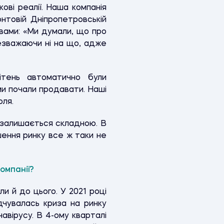
ові реалії. Наша компанія
нтовій Дніпропетровській
овами: «Ми думали, що про
незважаючи ні на що, адже
ітень автоматично були
 ми почали продавати. Наші
оля.
я залишається складною. В
шення ринку все ж таки не
омпанії?
ли й до цього. У 2021 році
дчувалась криза на ринку
навірусу. В 4-ому кварталі