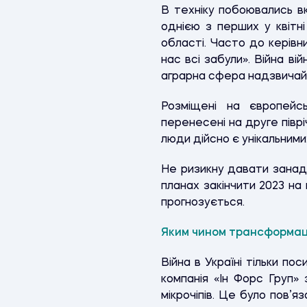
В техніку побоювались вк
однією з перших у квітн
області. Часто до керівн
нас всі забули». Війна в
аграрна сфера надзвичайн
Розміщені на європейс
перенесені на друге піврі
люди дійсно є унікальними
Не ризикну давати занадт
планах закінчити 2023 на
прогнозується.
Яким чином трансформаці
Війна в Україні тільки по
компанія «Ін Форс Груп»
мікрочіпів. Це було пов’я