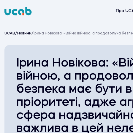
Skip
to
Про UC
content
UCAB
/
Новини
/
Ірина Новікова: «Війна війною, а продовольча безп
Ірина Новікова: «Ві
війною, а продово
безпека має бути в
пріоритеті, адже а
сфера надзвичайн
важлива в цей нел