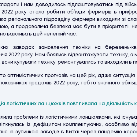
ладати і нам доводилось підлаштовуватись під військ
і 2022 року стала робити об’їзди фермерів в прифро
ика регіонального підрозділу фермери виходили зі сл
ійною, а продовольча безпека має бути в пріоритеті, 
о важлива в цей нелегкий час.
ьких заводах замовлення техніки на березень-кв
ччя 2022 року. Нам боялись відвантажувати техніку, а
: вони купували техніку, ремонтувались та виходили в п
о оптимістичних прогнозів на цей рік, адже ситуаці
 показниках продажів 2022 року, тобто значного збіль
я логістичних ланцюжків повпливала на діяльність к
силила проблеми із логістичними ланцюжками, які існува
 зіткнулась із дефіцитом комплектуючих, особливо ві
зано із зупинкою заводів в Китаї через пандемію коро