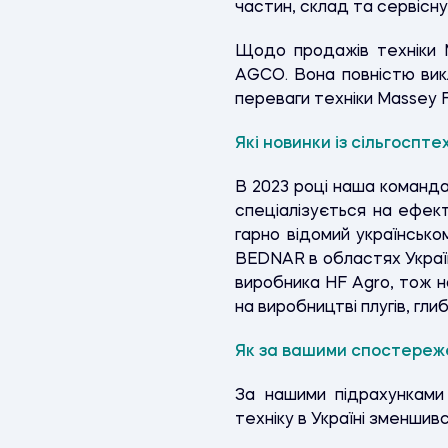
частин, склад та сервісну
Щодо продажів техніки M
AGCO. Вона повністю вик
переваги техніки Massey F
Які новинки із сільгоспте
В 2023 році наша команда
спеціалізується на ефект
гарно відомий українськ
BEDNAR в областях Україн
виробника HF Agro, тож н
на виробництві плугів, гли
Як за вашими спостереже
За нашими підрахунками 
техніку в Україні зменшився