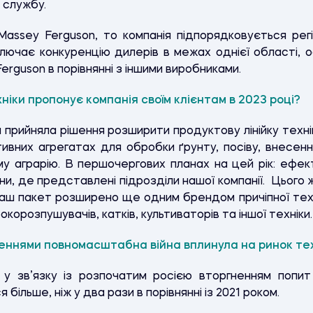
 службу.
assey Ferguson, то компанія підпорядковується регіо
лючає конкуренцію дилерів в межах однієї області, 
erguson в порівнянні з іншими виробниками.
хніки пропонує компанія своїм клієнтам в 2023 році?
 прийняла рішення розширити продуктову лінійку тех
ивних агрегатах для обробки ґрунту, посіву, внесен
ому аграрію. В першочергових планах на цей рік: ефе
и, де представлені підрозділи нашої компанії. Цього 
аш пакет розширено ще одним брендом причіпної техн
бокорозпушувачів, катків, культиваторів та іншої техніки.
ннями повномасштабна війна вплинула на ринок тех
у зв’язку із розпочатим росією вторгненням попит
 більше, ніж у два рази в порівнянні із 2021 роком.