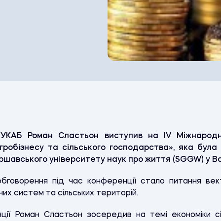
УКАБ Роман Сластьон виступив на IV Міжнародні
гробізнесу та сільського господарства», яка була
аршавського університету наук про життя (SGGW) у В
говорення під час конференції стало питання вект
их систем та сільських територій.
нції Роман Сластьон зосередив на
темі економіки с