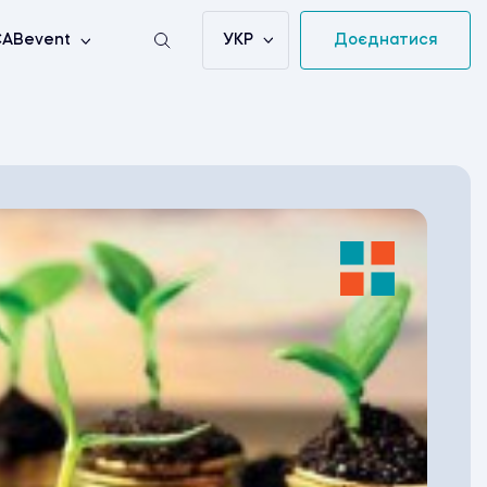
УКР
Доєднатися
ABevent