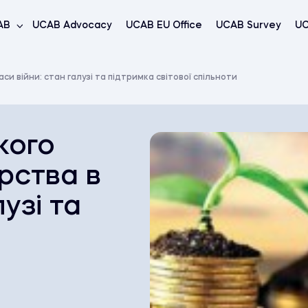
AB
UCAB Advocacy
UCAB EU Office
UCAB Survey
UC
си війни: стан галузі та підтримка світової спільноти
кого
рства в
лузі та