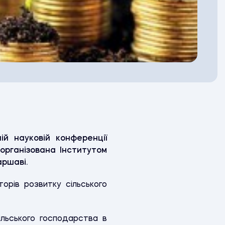
й науковій конференції
 організована Інститутом
аршаві.
орів розвитку сільського
ільського господарства в