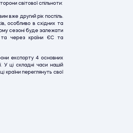
сторони світової спільноти:
м вже другий рік поспіль.
ів, особливо в східних та
цьому сезоні буде залежати
е та через країни ЄС та
орони експорту 4 основних
. У ці складні часи нашій
ці країни переглянуть свої