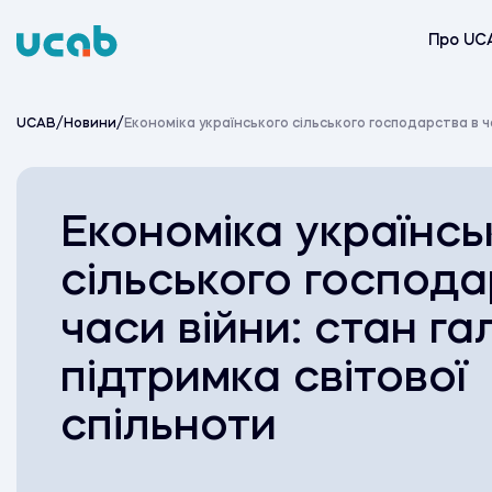
Skip
to
Про UC
content
UCAB
/
Новини
/
Економіка українського сільського господарства в ча
Економіка українсь
сільського господа
часи війни: стан га
підтримка світової
спільноти