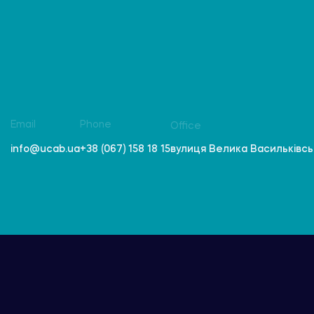
Email
Phone
Office
вулиця Велика Васильківська
info@ucab.ua
+38 (067) 158 18 15