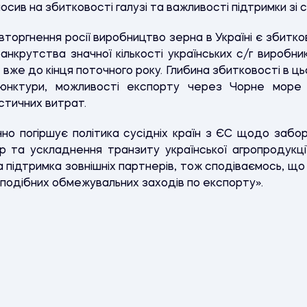
олосив на збитковості галузі та важливості підтримки зі 
оргнення росії виробництво зерна в Україні є збиткови
крутства значної кількості українських с/г виробник
, вже до кінця поточного року. Глибина збитковості в 
он’юнктури, можливості експорту через Чорне мор
стичних витрат.
чно погіршує політика сусідніх країн з ЄС щодо заб
ур та ускладнення транзиту української агропродукції
а підтримка зовнішніх партнерів, тож сподіваємось, що 
и подібних обмежувальних заходів по експорту».