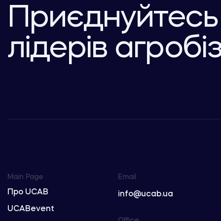
Приєднуйтесь
лідерів агробі
Main Page
Email
Про UCAB
info@ucab.ua
UCABevent
Office