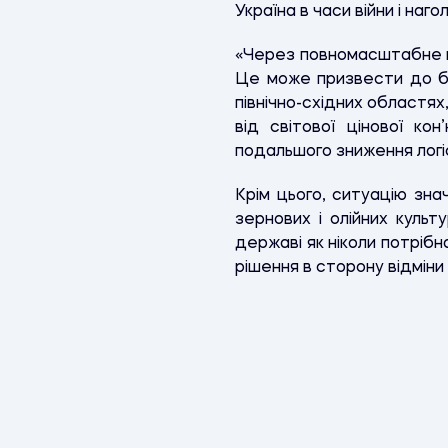
Україна в часи війни і наг
«Через повномасштабне вт
Це може призвести до бан
північно-східних областях
від світової цінової к
подальшого зниження логі
Крім цього, ситуацію зна
зернових і олійних культ
державі як ніколи потрібн
рішення в сторону відмін