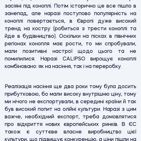
засіяні під коноплі. Потім історично це все пішло в
занепад, але наразі поступово популярність на
коноплі повертається, в Європі дуже високий
тренд на костру (робиться з трести коноплі та
йде в будівництво). Оскільки на пісках в північних
регіонах конопля має рости, то ми спробували,
мали позитивні настрої щодо цього та не
помилилися. Наразі CALIPSO вирощує коноплі
комбіновано: як на насіння, так і на переробку.
Реалізація насіння ще два роки тому була досить
прибутковою, бо мали високу внутрішню ціну, тому
ми нічого не експортували, в середині країни й так
був високий попит на олійні культури. Наразі з цим
важче, необхідний експорт, треба домовлятися
про відкриття нових європейських ринків. В ЄС
також є суттєве власне виробництво цієї
культури, що підвищує конкуренцію, а ціни пішли на