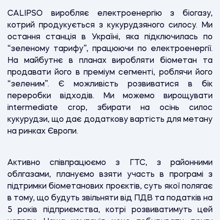
CALIPSO виробляє електроенергію з біогазу,
котрий продукується з кукурудзяного силосу. Ми
остання станція в Україні, яка підключилась по
“зеленому тарифу”, працюючи по електроенергії.
На майбутнє в планах виробляти біометан та
продавати його в преміум сегменті, роблячи його
“зеленим”. Є можливість розвиватися в бік
переробки відходів. Ми можемо вирощувати
intermediate crop, збирати на осінь силос
кукурудзи, що дає додаткову вартість для метану
на ринках Європи.
Активно співпрацюємо з ГТС, з районними
облгазами, плануємо взяти участь в програмі з
підтримки біометанових проєктів, суть якої полягає
в тому, що будуть звільняти від ПДВ та податків на
5 років підприємства, котрі розвиватимуть цей