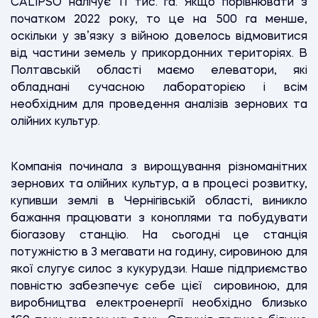
CALIPSO налічує 11 тис. га. Якщо порівнювати з
початком 2022 року, то це на 500 га менше,
оскільки у зв’язку з війною довелось відмовитися
від частини земель у прикордонних територіях. В
Полтавській області маємо елеватори, які
обладнані сучасною лабораторією і всім
необхідним для проведення аналізів зернових та
олійних культур.
Компанія починала з вирощування різноманітних
зернових та олійних культур, а в процесі розвитку,
купивши землі в Чернігівській області, виникло
бажання працювати з коноплями та побудувати
біогазову станцію. На сьогодні це станція
потужністю в 3 мегавати на годину, сировиною для
якої слугує силос з кукурудзи. Наше підприємство
повністю забезпечує себе цієї сировиною, для
виробництва електроенергії необхідно близько