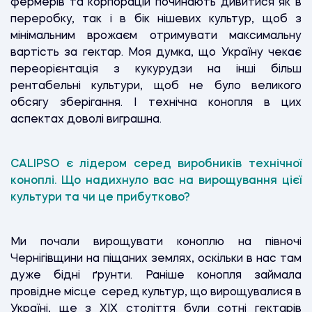
фермерів та корпорацій починають дивитися як в
переробку, так і в бік нішевих культур, щоб з
мінімальним врожаєм отримувати максимальну
вартість за гектар. Моя думка, що Україну чекає
переорієнтація з кукурудзи на інші більш
рентабельні культури, щоб не було великого
обсягу зберігання. І технічна конопля в цих
аспектах доволі виграшна.
CALIPSO є лідером серед виробників технічної
коноплі. Що надихнуло вас на вирощування цієї
культури та чи це прибутково?
Ми почали вирощувати коноплю на півночі
Чернігівщини на піщаних землях, оскільки в нас там
дуже бідні ґрунти. Раніше конопля займала
провідне місце серед культур, що вирощувалися в
Україні, ще з XIX століття були сотні гектарів