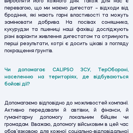
виробляти його кожного дня. Також для нас є
перевагою, що ми маємо дигестат – відходи від
бродіння, які мають гарні властивості та можуть
замінювати добрива. На посівах соняшника,
кукурудзи та пшениці наші фахівці досліджують
різні варіанти живлення дигестатом та отримують
перші результати, котрі є досить цікаві з погляду
покращення ґрунтів.
Чи допомагає
CALIPSO ЗСУ, ТерОбороні,
населенню на територіях, де відбуваються
бойові дії?
Допомагаємо відповідно до можливостей компанії.
Активно передавали й автівки, й фінанси, й
гуманітарну допомогу локальним бійцям чи
громадам. Вважаю, допомогу військовим в цей час
обов’язковою для кожної соціально-відповідальної