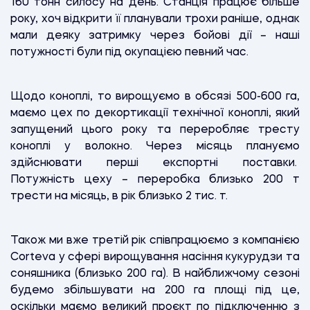
160 тонн силосу на день. Станція працює більше
року, хоч відкрити її планували трохи раніше, однак
мали деяку затримку через бойові дії – наші
потужності були під окупацією певний час.
Щодо коноплі, то вирощуємо в обсязі 500-600 га,
маємо цех по декортикації технічної коноплі, який
запущений цього року та переробляє тресту
коноплі у волокно. Через місяць плануємо
здійснювати перші експортні поставки.
Потужність цеху – переробка близько 200 т
трести на місяць, в рік близько 2 тис. т.
Також ми вже третій рік співпрацюємо з компанією
Corteva у сфері вирощування насіння кукурудзи та
соняшника (близько 200 га). В найближчому сезоні
будемо збільшувати на 200 га площі під це,
оскільки маємо великий проєкт по підключенню з