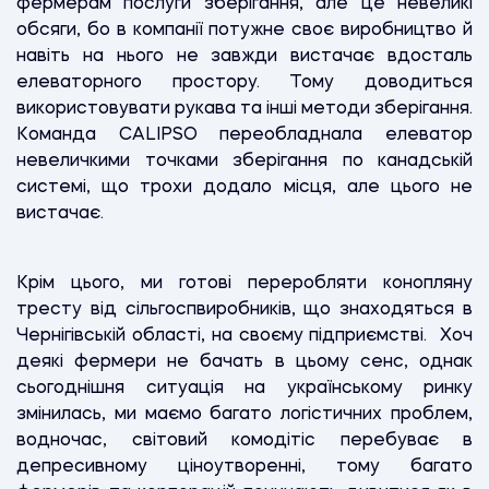
фермерам послуги зберігання, але це невеликі
обсяги, бо в компанії потужне своє виробництво й
навіть на нього не завжди вистачає вдосталь
елеваторного простору. Тому доводиться
використовувати рукава та інші методи зберігання.
Команда CALIPSO переобладнала елеватор
невеличкими точками зберігання по канадській
системі, що трохи додало місця, але цього не
вистачає.
Крім цього, ми готові переробляти конопляну
тресту від сільгоспвиробників, що знаходяться в
Чернігівській області, на своєму підприємстві. Хоч
деякі фермери не бачать в цьому сенс, однак
сьогоднішня ситуація на українському ринку
змінилась, ми маємо багато логістичних проблем,
водночас, світовий комодітіс перебуває в
депресивному ціноутворенні, тому багато