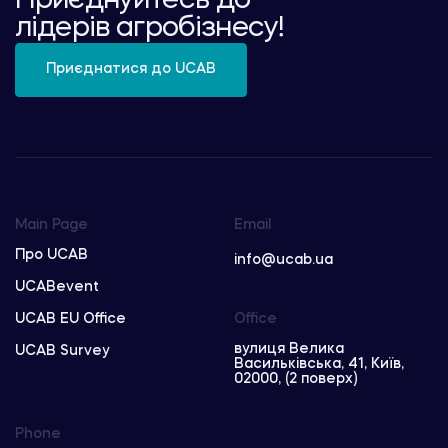
Приєднуйтесь до
лідерів агробізнесу!
Приєднатися до UCAB
Main Page
Email
Про UCAB
info@ucab.ua
UCABevent
UCAB EU Office
Office
вулиця Велика
UCAB Survey
Васильківська, 41, Київ,
02000, (2 поверх)
Phone