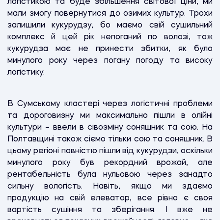
логістикою та буде збільшення світової ціни, ми
мали змогу повернутися до озимих культур. Трохи
залишили кукурудзу, бо маємо свій сушильний
комплекс й цей рік непоганий по волозі, тож
кукурудза має не принести збитки, як було
минулого року через погану погоду та високу
логістику.
В Сумському кластері через логістичні проблеми
та дороговизну ми максимально пішли в олійні
культури – ввели в сівозміну соняшник та сою. На
Полтавщині також сіємо тільки сою та соняшник. В
цьому регіоні повністю пішли від кукурудзи, оскільки
минулого року був рекордний врожай, але
рентабельність була нульовою через занадто
сильну вологість. Навіть, якщо ми здаємо
продукцію на свій елеватор, все рівно є своя
вартість сушіння та зберігання. І вже не