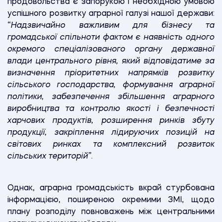
продовольства є запорукою і необхідною умовою
успішного розвитку аграрної галузі нашої держави:
“
Надзвичайно важливим для бізнесу та
громадської спільноти фактом є наявність
одного
окремого спеціалізованого органу державної
влади центрального рівня
, який відповідатиме за
визначення пріоритетних напрямків розвитку
сільського господарства, формування аграрної
політики, забезпечення збільшення аграрного
виробництва та контролю якості і безпечності
харчових продуктів, розширення ринків збуту
продукції, закріплення лідируючих позицій на
світових ринках та комплексний розвиток
сільських територій
”.
Однак, аграрна громадськість вкрай стурбована
інформацією, поширеною окремими ЗМІ, щодо
плану розподілу повноважень між центральними