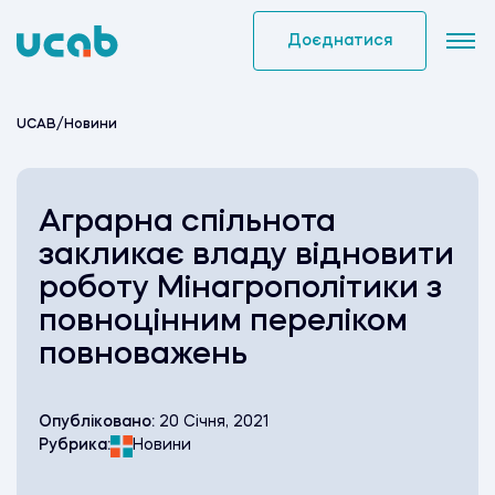
Skip
to
Доєднатися
content
UCAB
/
Новини
Аграрна спільнота
закликає владу відновити
роботу Мінагрополітики з
повноцінним переліком
повноважень
Опубліковано:
20 Січня, 2021
Рубрика:
Новини