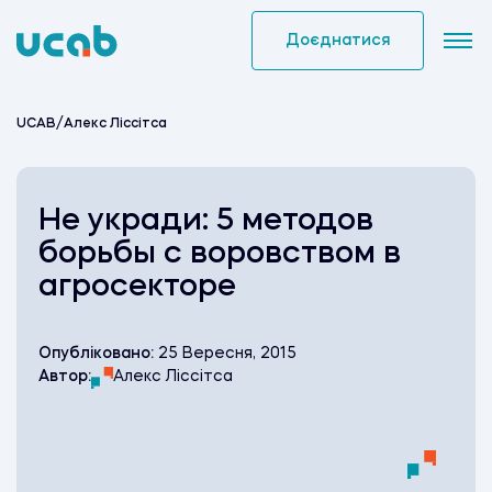
Skip
to
Доєднатися
content
UCAB
/
Алекс Ліссітса
Не укради: 5 методов
борьбы с воровством в
агросекторе
Опубліковано:
25 Вересня, 2015
Автор:
Алекс Ліссітса