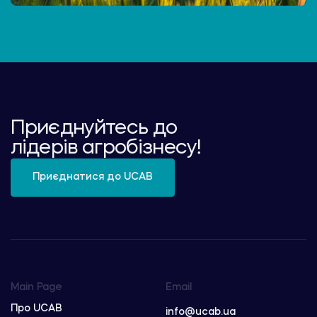
Приєднуйтесь до
лідерів агробізнесу!
Приєднатися до UCAB
Main Page
Email
Про UCAB
info@ucab.ua