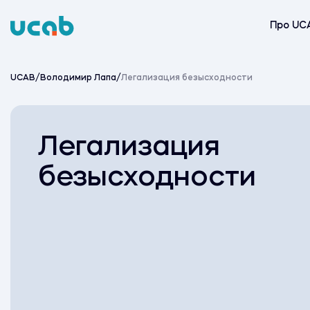
Skip
to
Про UC
content
UCAB
/
Володимир Лапа
/
Легализация безысходности
Легализация
безысходности