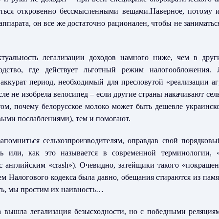
аться откровенно бессмысленными вещами.Наверное, потому и
ппарата, он все же достаточно рационален, чтобы не занимат
актуальность легализации доходов намного ниже, чем в друг
зводство, где действует льготный режим налогообложения.
 аккурат период, необходимый для пресловутой «реализации аг
сле не изобрела велосипед – если другие страны накачивают с
том, почему белорусское молоко может быть дешевле украинск
выми послаблениями), тем и помогают.
запомниться сельхозпроизводителям, оправдав свой порядков
ть или, как это называется в современной терминологии, «
с английским «сrash»). Очевидно, затейщики такого «покраще
м Налогового кодекса была давно, обещания стираются из пам
ть, мы простим их наивность…
а вышла легализация безысходности, но с победными реляциями