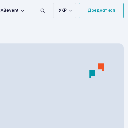
УКР
Доєднатися
ABevent