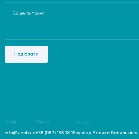
Надіслати
Email
Phone
Office
вулиця Велика Васильківська
info@ucab.ua
+38 (067) 158 18 15