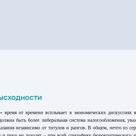
ысходности
» время от времени всплывает в экономических дискуссиях 
 должна быть более либеральная система налогообложения, ува
казания независимо от титулов и рангов. В общем, нечто из с
 и руки не доходят – при всей специфике бюрократического а