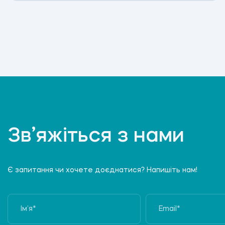
Зв’яжіться з нами
Є запитання чи хочете доєднатися? Напишіть нам!