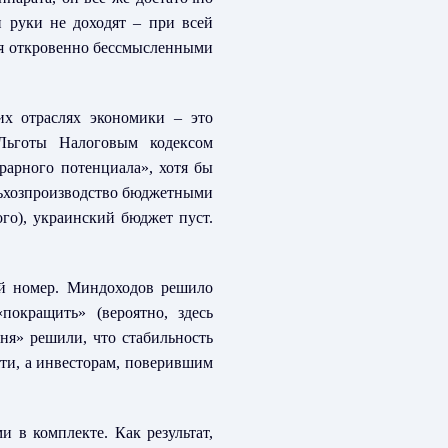
 руки не доходят – при всей
ься откровенно бессмысленными
их отраслях экономики – это
 Льготы Налоговым кодексом
рарного потенциала», хотя бы
ельхозпроизводство бюджетными
ого), украинский бюджет пуст.
ый номер. Миндоходов решило
покращить» (вероятно, здесь
ння» решили, что стабильность
яти, а инвесторам, поверившим
 в комплекте. Как результат,