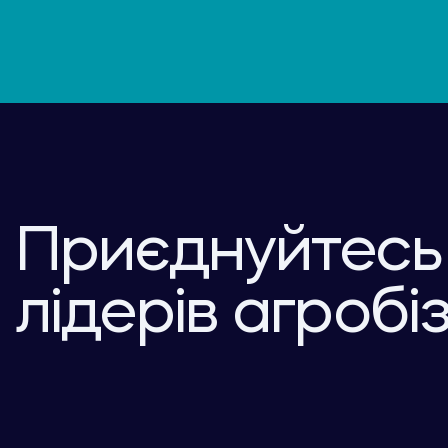
Приєднуйтесь
лідерів агробі