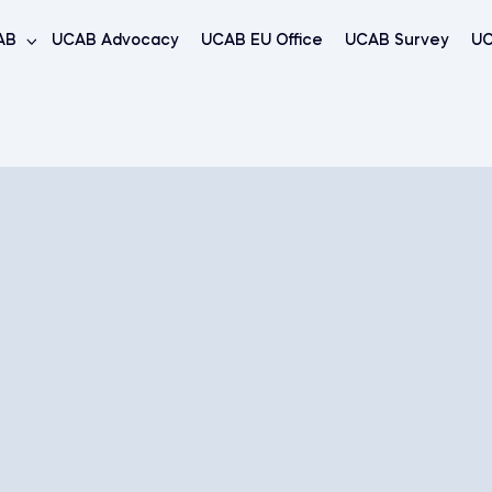
AB
UCAB Advocacy
UCAB EU Office
UCAB Survey
UC