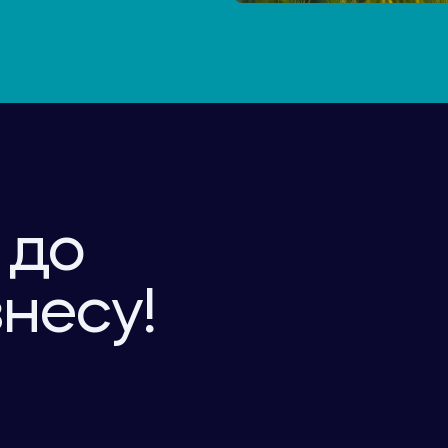
 до
знесу!