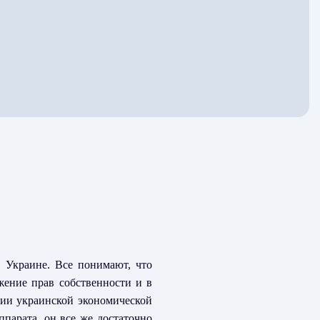
в Украине. Все понимают, что
жение прав собственности и в
ерии украинской экономической
ппарата, он все же достаточно