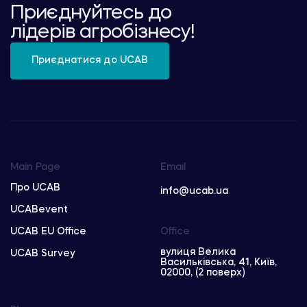
Приєднуйтесь до
лідерів агробізнесу!
Приєднатися до UCAB
Main Page
Email
Про UCAB
info@ucab.ua
UCABevent
UCAB EU Office
Office
вулиця Велика
UCAB Survey
Васильківська, 41, Київ,
02000, (2 поверх)