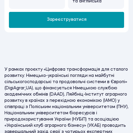
та англійська
Зареєструватися
У рамках проєкту «Цифрова трансформація для сталого
розвитку: Німецько-українські погляди на майбутні
сільськогосподарські та продовольчі системи в Європі»
(DigiAgrar_UA), що фінансується Німецькою службою
академічних обмінів (DAAD), Ляйбніц-Інститут аграрного
розвитку в країнах з перехідною економікою (IAMO) у
співпраці з Поліським національним університетом (ПНУ),
Національним університетом біоресурсів і
природокористування України (НУБіП) та aсоціацією
«Український клуб аграрного бізнесу» (УКАБ) проводить
завершальний захід серії з чотирьох експертних