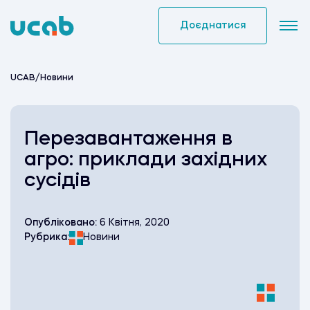
Skip
to
Доєднатися
content
UCAB
/
Новини
Перезавантаження в
агро: приклади західних
сусідів
Опубліковано:
6 Квітня, 2020
Рубрика:
Новини