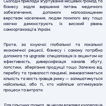
Сьогодні приклади згуртування місцевих громад та
бізнесу задля вирішення питань медичного
забезпечення, допомоги малозахищеним
верствам населення, людям похилого віку тощо
наочно демонструють їх високий рівень
самоорганізації в Україні.
Проте, за існуючої глобальної та локальної
економічної рецесії, бізнесу і самому потрібна
допомога та upgrade: спеціалізація із акцентом на
ефективність, диверсифікація каналів збуту,
логістики, зберігання продукції тощо. Залежно від
перебігу та тривалості пандемії, змінюватиметься
кількість та якість гравців ринку — залишатимуться
найсильніші, або ті, хто найліпше оптимізували
процеси та витрати.
Для сільських громад, як ніколи важлива кооперація