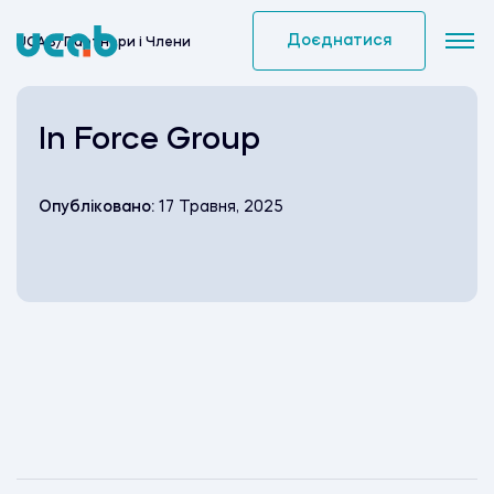
Skip
to
Доєднатися
UCAB
/
Партнери i Члени
content
In Force Group
Опубліковано:
17 Травня, 2025