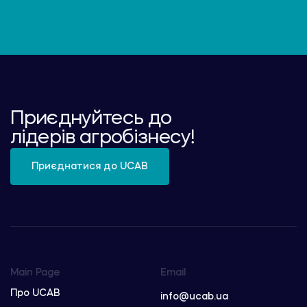
Приєднуйтесь до
лідерів агробізнесу!
Приєднатися до UCAB
Main Page
Email
Про UCAB
info@ucab.ua