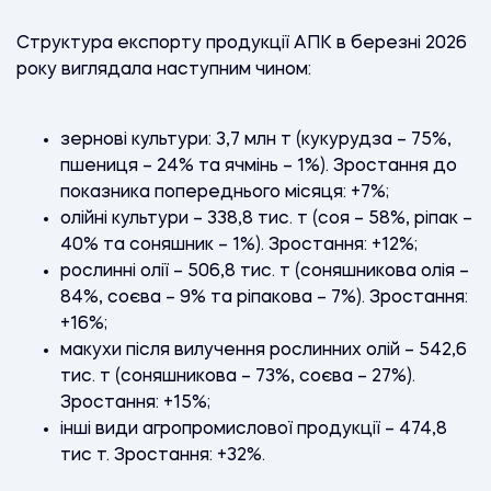
Структура експорту продукції АПК в березні 2026
року виглядала наступним чином:
зернові культури: 3,7 млн т (кукурудза – 75%,
пшениця – 24% та ячмінь – 1%). Зростання до
показника попереднього місяця: +7%;
олійні культури – 338,8 тис. т (соя – 58%, ріпак –
40% та соняшник – 1%). Зростання: +12%;
рослинні олії – 506,8 тис. т (соняшникова олія –
84%, соєва – 9% та ріпакова – 7%). Зростання:
+16%;
макухи після вилучення рослинних олій – 542,6
тис. т (соняшникова – 73%, соєва – 27%).
Зростання: +15%;
інші види агропромислової продукції – 474,8
тис т. Зростання: +32%.