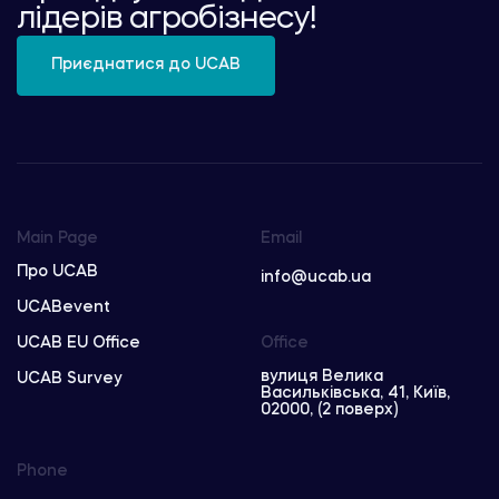
лідерів агробізнесу!
Приєднатися до UCAB
Main Page
Email
Про UCAB
info@ucab.ua
UCABevent
UCAB EU Office
Office
вулиця Велика
UCAB Survey
Васильківська, 41, Київ,
02000, (2 поверх)
Phone