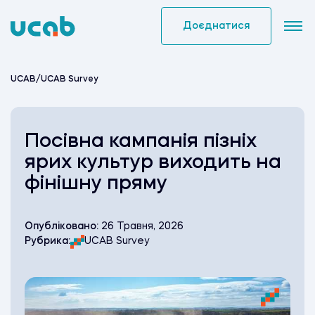
Skip
to
Доєднатися
content
UCAB
/
UCAB Survey
Посівна кампанія пізніх
ярих культур виходить на
фінішну пряму
Опубліковано:
26 Травня, 2026
Рубрика:
UCAB Survey