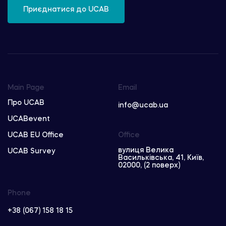
Приєднатися до UCAB
Main Page
Email
Про UCAB
info@ucab.ua
UCABevent
UCAB EU Office
Office
вулиця Велика
UCAB Survey
Васильківська, 41, Київ,
02000, (2 поверх)
Phone
+38 (067) 158 18 15