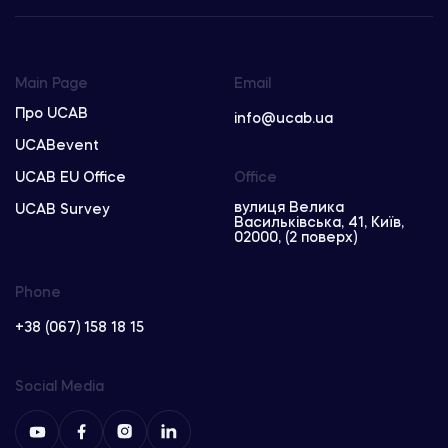
Main Page
Email
Про UCAB
info@ucab.ua
UCABevent
UCAB EU Office
Office
вулиця Велика
UCAB Survey
Васильківська, 41, Київ,
02000, (2 поверх)
Phone
+38 (067) 158 18 15
Social Media