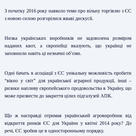
З
початку 2016 року навколо теми про вільну торгівлю з ЄС
з новою силою розгорілися жваві дискусії.
Низка українських виробників не задоволена розміром
наданих квот, а європейці вказують, що українці не
заповнили навіть ці незначні об’єми.
Одні бачать в асоціації з ЄС унікальну можливість пробити
“вікно у світ” для української аграрної продукції, інші –
ризики напливу європейського продовольства в Україну, що
може призвести до закриття цілих підгалузей АПК.
Що ж насправді отримав український агровиробник від
відкриття ринків ЄС для України у квітні 2014 року? До
речі, ЄС зробив це в односторонньому порядку.