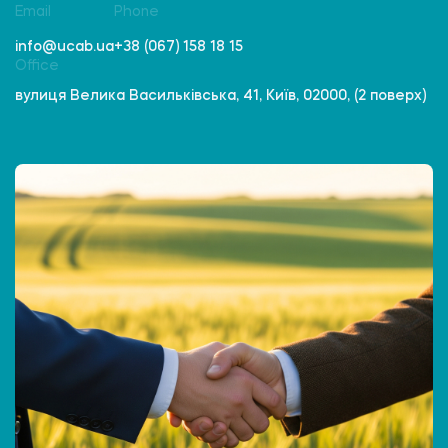
Email
Phone
info@ucab.ua
+38 (067) 158 18 15
Office
вулиця Велика Васильківська, 41, Київ, 02000, (2 поверх)