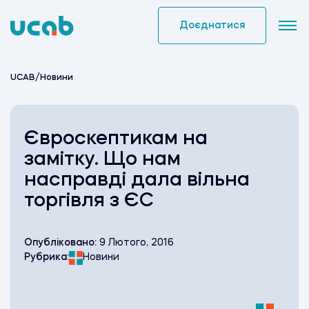
Skip
to
Доєднатися
content
UCAB
/
Новини
Євроскептикам на
замітку. Що нам
насправді дала вільна
торгівля з ЄС
Опубліковано:
9 Лютого, 2016
Рубрика:
Новини