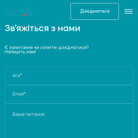
Skip
to
Доєднатися
content
Зв’яжіться з нами
Є запитання чи хочете доєднатися?
Напишіть нам!