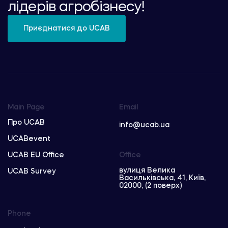
лідерів агробізнесу!
Приєднатися до UCAB
Main Page
Email
Про UCAB
info@ucab.ua
UCABevent
UCAB EU Office
Office
вулиця Велика
UCAB Survey
Васильківська, 41, Київ,
02000, (2 поверх)
Phone