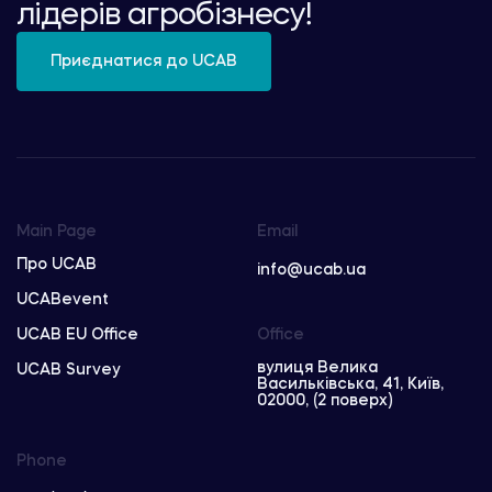
лідерів агробізнесу!
Приєднатися до UCAB
Main Page
Email
Про UCAB
info@ucab.ua
UCABevent
UCAB EU Office
Office
вулиця Велика
UCAB Survey
Васильківська, 41, Київ,
02000, (2 поверх)
Phone