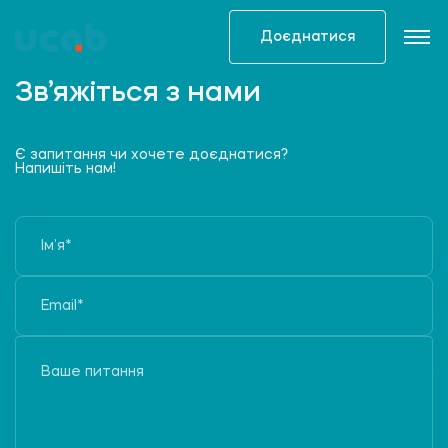
Skip
to
Доєднатися
content
Зв’яжіться з нами
Є запитання чи хочете доєднатися?
Напишіть нам!