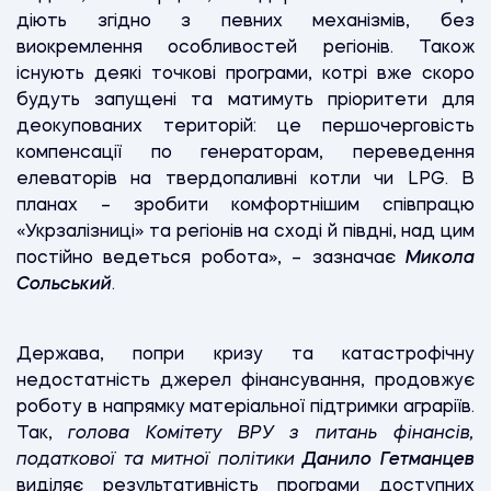
діють згідно з певних механізмів, без
виокремлення особливостей регіонів. Також
існують деякі точкові програми, котрі вже скоро
будуть запущені та матимуть пріоритети для
деокупованих територій: це першочерговість
компенсації по генераторам, переведення
елеваторів на твердопаливні котли чи LPG. В
планах – зробити комфортнішим співпрацю
«Укрзалізниці» та регіонів на сході й півдні, над цим
постійно ведеться робота», – зазначає
Микола
Сольський
.
Держава, попри кризу та катастрофічну
недостатність джерел фінансування, продовжує
роботу в напрямку матеріальної підтримки аграріїв.
Так,
голова Комітету ВРУ з питань фінансів,
податкової та митної політики
Данило Гетманцев
виділяє результативність програми доступних