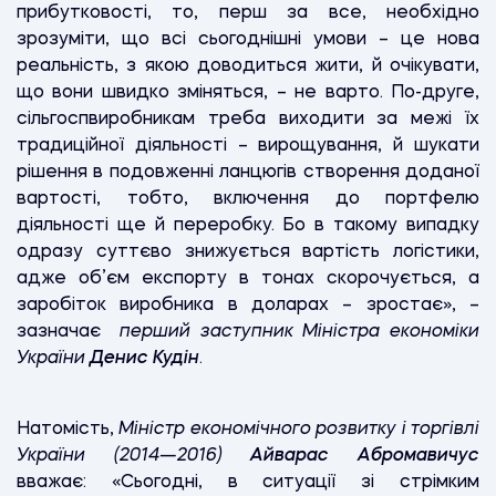
прибутковості, то, перш за все, необхідно
зрозуміти, що всі сьогоднішні умови – це нова
реальність, з якою доводиться жити, й очікувати,
що вони швидко зміняться, – не варто. По-друге,
сільгоспвиробникам треба виходити за межі їх
традиційної діяльності – вирощування, й шукати
рішення в подовженні ланцюгів створення доданої
вартості, тобто, включення до портфелю
діяльності ще й переробку. Бо в такому випадку
одразу суттєво знижується вартість логістики,
адже об’єм експорту в тонах скорочується, а
заробіток виробника в доларах – зростає», –
зазначає
перший заступник Міністра економіки
України
Денис Кудін
.
Натомість,
Міністр економічного розвитку і торгівлі
України (2014—2016)
Айварас Абромавичус
вважає: «Сьогодні, в ситуації зі стрімким