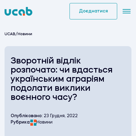
Skip
to
Доєднатися
content
UCAB
/
Новини
Зворотній відлік
розпочато: чи вдасться
українським аграріям
подолати виклики
воєнного часу?
Опубліковано:
23 Грудня, 2022
Рубрика:
Новини