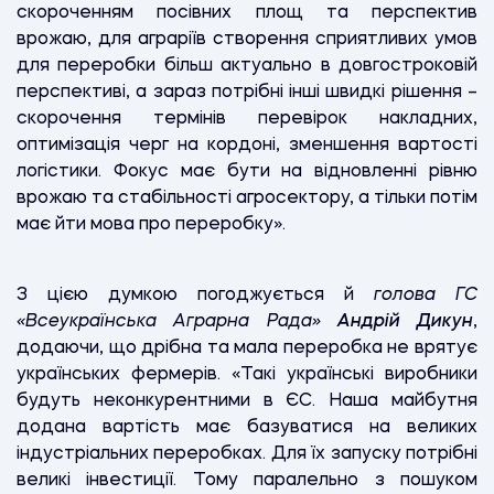
скороченням посівних площ та перспектив
врожаю, для аграріїв створення сприятливих умов
для переробки більш актуально в довгостроковій
перспективі, а зараз потрібні інші швидкі рішення –
скорочення термінів перевірок накладних,
оптимізація черг на кордоні, зменшення вартості
логістики. Фокус має бути на відновленні рівню
врожаю та стабільності агросектору, а тільки потім
має йти мова про переробку».
З цією думкою погоджується й
голова ГС
«Всеукраїнська Аграрна Рада»
Андрій Дикун
,
додаючи, що дрібна та мала переробка не врятує
українських фермерів. «Такі українські виробники
будуть неконкурентними в ЄС. Наша майбутня
додана вартість має базуватися на великих
індустріальних переробках. Для їх запуску потрібні
великі інвестиції. Тому паралельно з пошуком