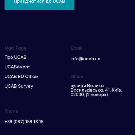
Приєднатися до UCAB
Main Page
Email
Про UCAB
info@ucab.ua
UCABevent
UCAB EU Office
Office
вулиця Велика
UCAB Survey
Васильківська, 41, Київ,
02000, (2 поверх)
Phone
+38 (067) 158 18 15