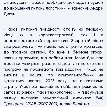
фінансування, зараз необхідно докладати зусиль
до вирішення питань логістики», – зазначив Андрій
Дикун.
«Наразі питання ліквідності стоїть на першому
місці як в короткостроковій, так і в
середньостроковій перспективі. Зворотній відлік
вже розпочато – ми маємо час в три-чотири місяці
до посівної кампанії, бо вже в березні аграрії
повинні зрозуміти, що робити далі. Мова йде про
десятки мільярдів гривень, а доступні на сьогодні
програми не покривають такі видатки. І якщо не
знайти ці кошти, то сільгоспвиробники не
відсіються навесні 2023 року, що означатиме
втрату Україною позицій на найближчі роки як на
світових ринках, так і технологічно», – підсумував
плідну дискусію
генеральний директор ІМК,
Президент УКАБ (2007-2021)
Алекс Ліссітса
.