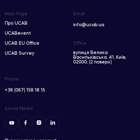
Main Page
Email
Про UCAB
info@ucab.ua
UCABevent
UCAB EU Office
Office
вулиця Велика
UCAB Survey
Васильківська, 41, Київ,
02000, (2 поверх)
Phone
+38 (067) 158 18 15
Social Media