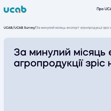
Skip
to
Про UC
content
UCAB
/
UCAB Survey
/
За минулий місяць експорт агропродукції зріс 
За минулий місяць
агропродукції зріс 