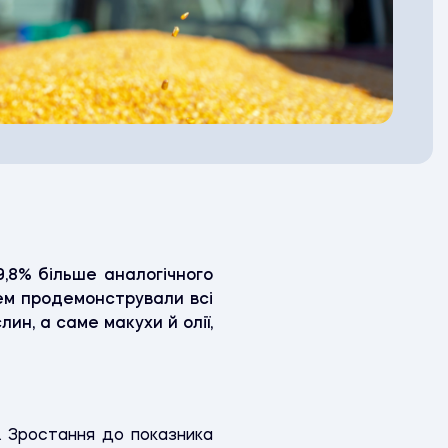
9,8% більше аналогічного
цем продемонстрували всі
ин, а саме макухи й олії,
). Зростання до показника