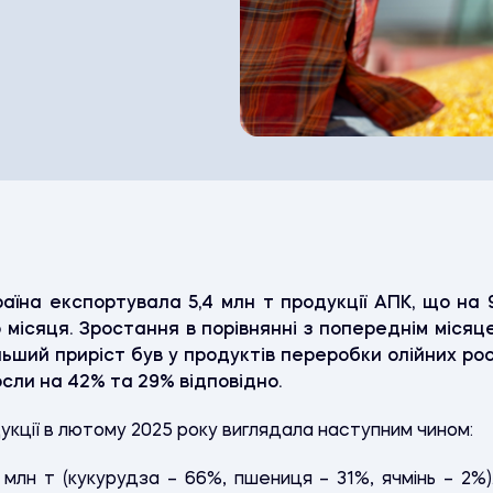
аїна експортувала 5,4 млн т продукції АПК, що на 
місяця. Зростання в порівнянні з попереднім міся
льший приріст був у продуктів переробки олійних росл
осли на 42% та 29% відповідно.
кції в лютому 2025 року виглядала наступним чином:
6 млн т (кукурудза – 66%, пшениця – 31%, ячмінь – 2%