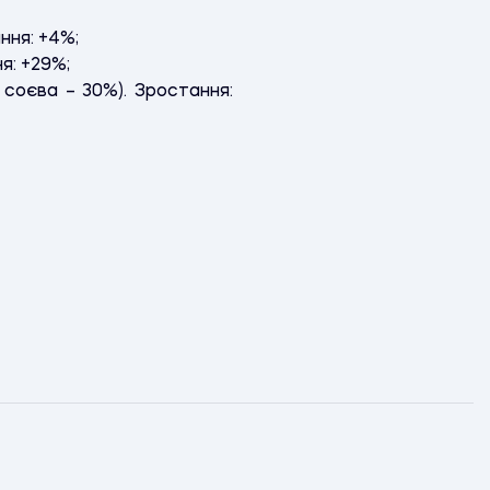
ання: +4%;
ня: +29%;
 соєва – 30%). Зростання: