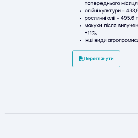
попереднього місяця:
олійні культури – 433
рослинні олії – 495,6
макухи після вилучен
+11%;
інші види агропромисл
Переглянути