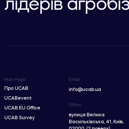
лідерів агробі
Main Page
Email
Про UCAB
info@ucab.ua
UCABevent
Office
UCAB EU Office
вулиця Велика
UCAB Survey
Васильківська, 41, Київ,