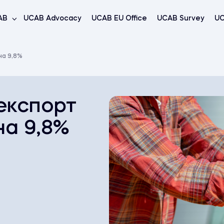
AB
UCAB Advocacy
UCAB EU Office
UCAB Survey
UC
на 9,8%
 експорт
на 9,8%