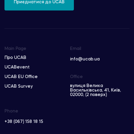
Приєднатися до UCAB
Main Page
Email
Про UCAB
info@ucab.ua
UCABevent
UCAB EU Office
Office
вулиця Велика
UCAB Survey
Васильківська, 41, Київ,
02000, (2 поверх)
Phone
+38 (067) 158 18 15