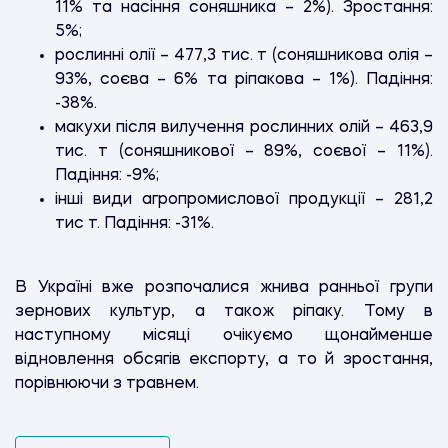
11% та насіння соняшника – 2%). Зростання:
5%;
рослинні олії – 477,3 тис. т (соняшникова олія –
93%, соєва – 6% та ріпакова – 1%). Падіння:
-38%.
макухи після вилучення рослинних олій – 463,9
тис. т (соняшникової – 89%, соєвої – 11%).
Падіння: -9%;
інші види агропромислової продукції – 281,2
тис т. Падіння: -31%.
В Україні вже розпочалися жнива ранньої групи
зернових культур, а також ріпаку. Тому в
наступному місяці очікуємо щонайменше
відновлення обсягів експорту, а то й зростання,
порівнюючи з травнем.