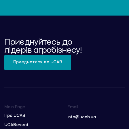
Приєднуйтесь до
лідерів агробізнесу!
Приєднатися до UCAB
Main Page
Email
Про UCAB
info@ucab.ua
UCABevent