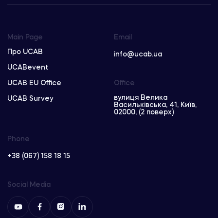
Main Page
Email
Про UCAB
info@ucab.ua
UCABevent
UCAB EU Office
Office
вулиця Велика
UCAB Survey
Васильківська, 41, Київ,
02000, (2 поверх)
Phone
+38 (067) 158 18 15
Social Media