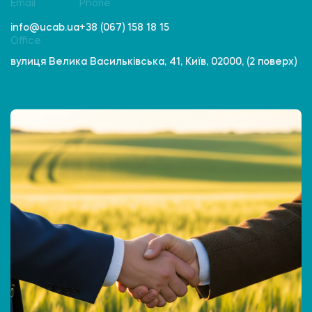
Email
Phone
info@ucab.ua
+38 (067) 158 18 15
Office
вулиця Велика Васильківська, 41, Київ, 02000, (2 поверх)