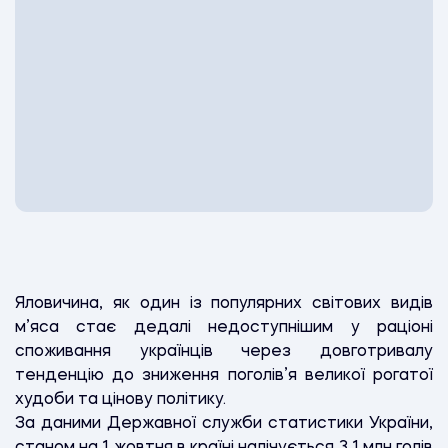
Яловичина, як один із популярних світових видів
м’яса стає дедалі недоступнішим у раціоні
споживання українців через довготривалу
тенденцію до зниження поголів’я великої рогатої
худоби та цінову політику.
За даними Державної служби статистики України,
станом на 1 жовтня в країні налічується 3,1 млн голів