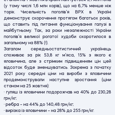
(у тому числі 1,6 млн корів), що на 6,7% менше ніж
торік. Чисельність поголів’я ВРХ в Україні
демонструє скорочення протягом багатьох років,
що ставить під питання функціонування галузі в
майбутньому. Так, за роки незалежності України
поголів’я великої рогатої худоби скоротилося в
загальному на 88% (!).
Загалом середньостатистичний українець
споживає за рік 53,8 кг м’яса, 15% з якого є
яловичина, але з стрімким підвищенням цін цей
відсоток буде зменшуватись. Зокрема з початку
2021 року середні ціни на вироби з яловичини
продемонстрували наступне зростання (ціни
станом на 25 жовтня):
· гуляш із яловичини подорожчав на 40% до 230,28
грн/кг;
· ребра – на 44% до 140,48 грн/кг;
· вирізка із яловичини – на 28% до 255 грн/кг.