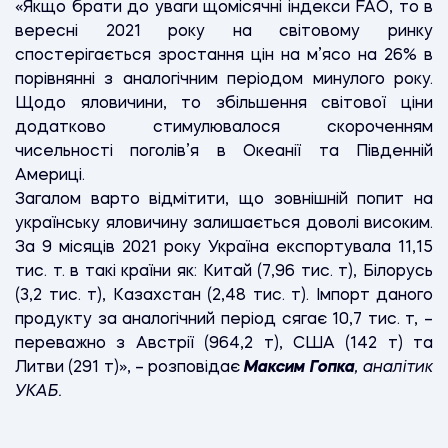
«Якщо брати до уваги щомісячні індекси FAO, то в
вересні 2021 року на світовому ринку
спостерігається зростання цін на м’ясо на 26% в
порівнянні з аналогічним періодом минулого року.
Щодо яловичини, то збільшення світової ціни
додатково стимулювалося скороченням
чисельності поголів’я в Океанії та Південній
Америці.
Загалом варто відмітити, що зовнішній попит на
українську яловичину залишається доволі високим.
За 9 місяців 2021 року Україна експортувала 11,15
тис. т. в такі країни як: Китай (7,96 тис. т), Білорусь
(3,2 тис. т), Казахстан (2,48 тис. т). Імпорт даного
продукту за аналогічний період сягає 10,7 тис. т, –
переважно з Австрії (964,2 т), США (142 т) та
Литви (291 т)», – розповідає
Максим Гопка
, аналітик
УКАБ.