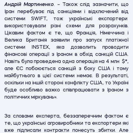
Андрій Мартиненко
. – Також слід зазначити, що
Іран перебуває під санкціями і відключений від
системи SWIFT, тож українські експортери
використовували різні схеми для розрахунків.
Цікавим фактом є те, що Франція, Німеччина і
Велика Британія заявили про запуск платіжної
системи INSTEX, яка дозволить проводити
фінансові операції з Іраном в обхід санкцій США.
Навіть була проведена одна операція на 4 млн $
*
,
але ЄС побоюється санкцій з боку США і тому
майбутнього в цієї системи немає. В результаті,
оскільки на іншій стороні конфлікту США, то Україні
буде особливо важко співпрацювати з Іраном з
політичних міркувань».
За словами експерта, беззаперечним фактом є
те, що українські агровиробники та експортери які
вже підписали контракти понесуть збитки. Але