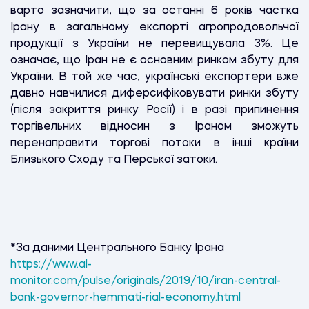
варто зазначити, що за останні 6 років частка
Ірану в загальному експорті агропродовольчої
продукції з України не перевищувала 3%. Це
означає, що Іран не є основним ринком збуту для
України. В той же час, українські експортери вже
давно навчилися диферсифіковувати ринки збуту
(після закриття ринку Росії) і в разі припинення
торгівельних відносин з Іраном зможуть
перенаправити торгові потоки в інші країни
Близького Сходу та Перської затоки.
*
За даними Центрального Банку Ірана
https://www.al-
monitor.com/pulse/originals/2019/10/iran-central-
bank-governor-hemmati-rial-economy.html