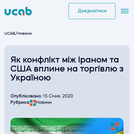
Skip
to
Доєднатися
content
UCAB
/
Новини
Як конфлікт між Іраном та
США вплине на торгівлю з
Україною
Опубліковано:
15 Січня, 2020
Рубрика:
Новини