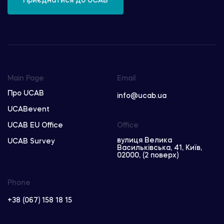
Приєднатися до UCAB
Main Page
Email
Про UCAB
info@ucab.ua
UCABevent
UCAB EU Office
Office
вулиця Велика
UCAB Survey
Васильківська, 41, Київ,
02000, (2 поверх)
Phone
+38 (067) 158 18 15