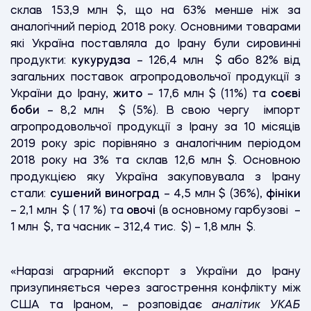
склав 153,9 млн $, що на 63% менше ніж за
аналогічний період 2018 року. Основними товарами
які Україна поставляла до Ірану були сировинні
продукти:
кукурудза
– 126,4 млн $ або 82% від
загальних поставок агропродовольчої продукції з
України до Ірану,
жито
– 17,6 млн $ (11%) та
соєві
боби
– 8,2 млн $ (5%). В свою чергу імпорт
агропродовольчої продукції з Ірану за 10 місяців
2019 року зріс порівняно з аналогічним періодом
2018 року на 3% та склав 12,6 млн $. Основною
продукцією яку Україна закуповувала з Ірану
стали:
сушений виноград
– 4,5 млн $ (36%),
фініки
– 2,1 млн $ ( 17 %) та
овочі
(в основному гарбузові
–
1 млн $, та часник – 312,4 тис. $) – 1,8 млн $.
«Наразі аграрний експорт з України до Ірану
призупиняється через загострення конфлікту між
США та Іраном, – розповідає
аналітик УКАБ