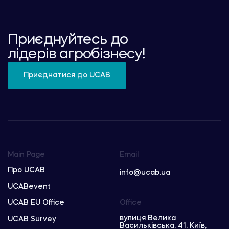
Приєднуйтесь до
лідерів агробізнесу!
Приєднатися до UCAB
Main Page
Email
Про UCAB
info@ucab.ua
UCABevent
UCAB EU Office
Office
вулиця Велика
UCAB Survey
Васильківська, 41, Київ,