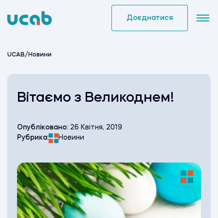
Skip
to
Доєднатися
content
UCAB
/
Новини
Вітаємо з Великоднем!
Опубліковано:
26 Квітня, 2019
Рубрика:
Новини