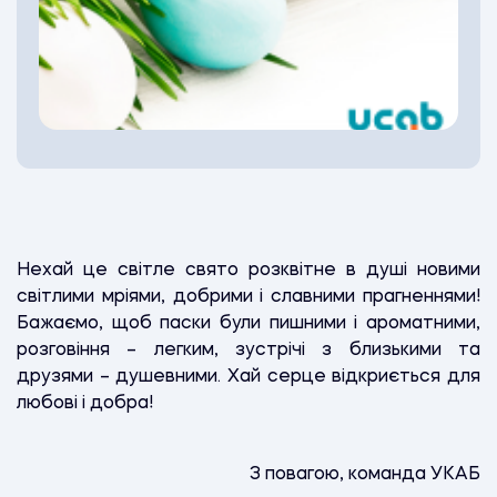
Нехай це світле свято розквітне в душі новими
світлими мріями, добрими і славними прагненнями!
Бажаємо, щоб паски були пишними і ароматними,
розговіння – легким, зустрічі з близькими та
друзями – душевними. Хай серце відкриється для
любові і добра!
З повагою, команда УКАБ