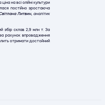
іна на всі олійні культури
алася постійно зростаюча
Світлана Литвин,
аналітик
й збір склав 2,9 млн т. За
є за рахунок впровадження
волить отримати достойний