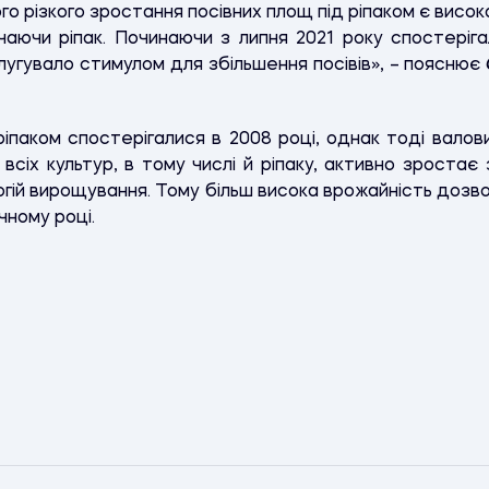
 різкого зростання посівних площ під ріпаком є висока ц
ючаючи ріпак. Починаючи з липня 2021 року спостеріг
слугувало стимулом для збільшення посівів», – пояснює
 ріпаком спостерігалися в 2008 році, однак тоді валови
 всіх культур, в тому числі й ріпаку, активно зроста
гій вирощування. Тому більш висока врожайність доз
чному році.