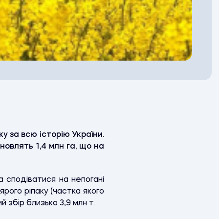
у за всю історію України.
новлять 1,4 млн га, що на
а сподіватися на непогані
ярого ріпаку (частка якого
й збір близько 3,9 млн т.