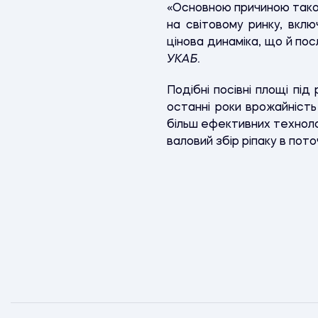
«Основною причиною такого
на світовому ринку, вкл
цінова динаміка, що й по
УКАБ.
Подібні посівні площі під
останні роки врожайність
більш ефективних техноло
валовий збір ріпаку в пото