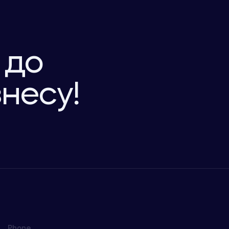
 до
знесу!
Phone