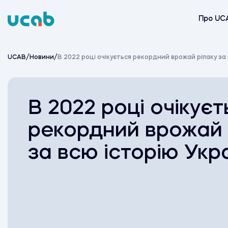
Skip
to
Про UC
content
UCAB
/
Новини
/
В 2022 році очікується рекордний врожай ріпаку за
В 2022 році очікуєт
рекордний врожай 
за всю історію Укр