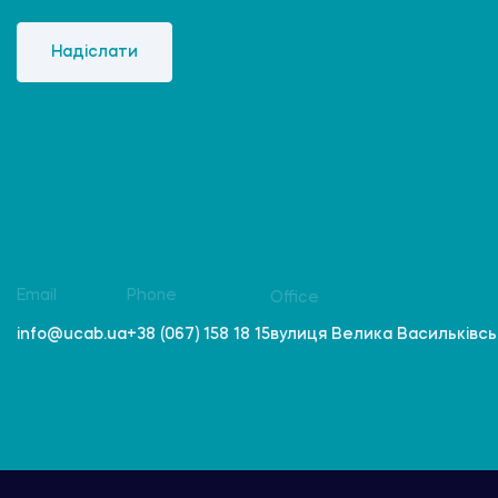
Надіслати
Email
Phone
Office
вулиця Велика Васильківська
info@ucab.ua
+38 (067) 158 18 15