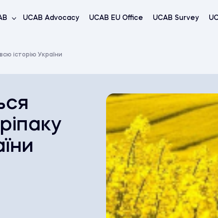
AB
UCAB Advocacy
UCAB EU Office
UCAB Survey
UC
 всю історію України
ься
ріпаку
аїни