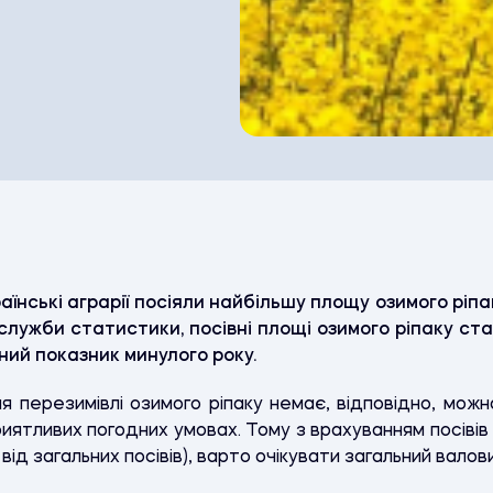
аїнські аграрії посіяли найбільшу площу озимого ріпак
лужби статистики, посівні площі озимого ріпаку ста
ий показник минулого року.
я перезимівлі озимого ріпаку немає, відповідно, можн
ятливих погодних умовах. Тому з врахуванням посівів 
від загальних посівів), варто очікувати загальний валови