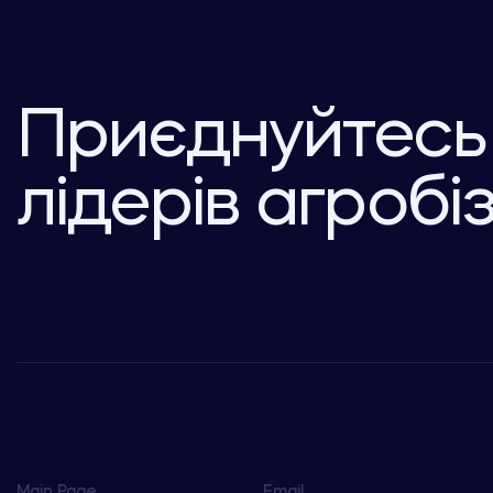
Приєднуйтесь
лідерів агробі
Main Page
Email