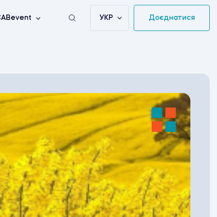
УКР
Доєднатися
ABevent