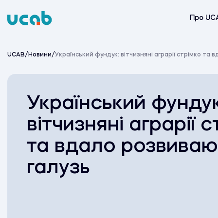
Skip
to
Про UC
content
UCAB
/
Новини
/
Український фундук: вітчизняні аграрії стрімко та 
Український фундук
вітчизняні аграрії с
та вдало розвиваю
галузь