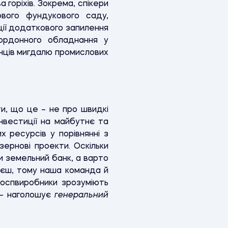
горіхів. Зокрема, спікери
ового фундукового саду,
ії додаткового запилення
акордонного обладнання у
нців мигдалю промислових
и, що це – не про швидкі
інвестиції на майбутнє та
 ресурсів у порівнянні з
зернові проекти. Оскільки
ти земельний банк, а варто
яєш, тому наша команда й
госпвиробники зрозуміють
, – наголошує
генеральний