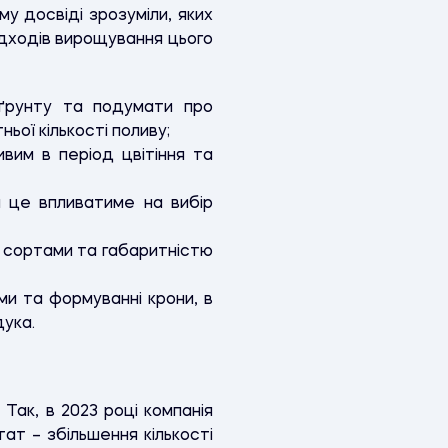
у досвіді зрозуміли, яких
підходів вирощування цього
 ґрунту та подумати про
ої кількості поливу;
вим в період цвітіння та
и це впливатиме на вибір
 сортами та габаритністю
ми та формуванні крони, в
ука.
 Так, в 2023 році компанія
ат – збільшення кількості