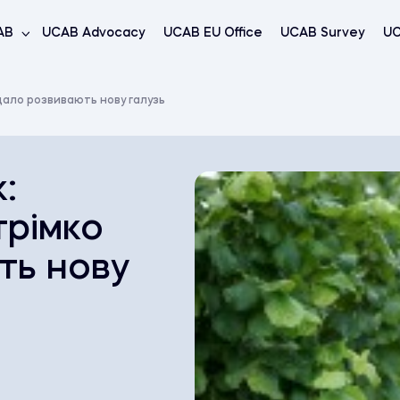
AB
UCAB Advocacy
UCAB EU Office
UCAB Survey
UC
вдало розвивають нову галузь
:
трімко
ть нову