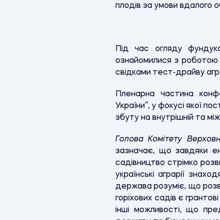
плодів за умови вдалого 
Під час огляду фундуко
ознайомилися з роботою с
свідками тест-драйву агр
Пленарна частина конфе
України”, у фокусі якої по
збуту на внутрішній та мі
Голова Комітету Верхов
зазначає, що завдяки ен
садівництво стрімко розв
українські аграрії знах
держава розуміє, що розв
горіхових садів є гранто
інші можливості, що пр