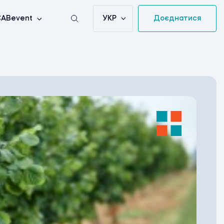
УКР
Доєднатися
ABevent