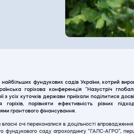
з найбільших фундукових садів України, котрий ви
раїнська горіхова конференція “Назустріч глобал
рії з усіх куточків держави приїхали поділитися до
я горіхів, порівняти ефективність різних підх
ями грантового фінансування.
власні очі переконалися в доцільності впровадження
го фундукового саду агрохолдингу “ГАЛС-АГРО”, пер