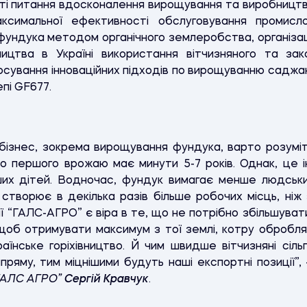
яті питання вдосконалення вирощування та виробництва 
аксимальної ефективності обслуговування промисл
ундука методом органічного землеробства, організац
вництва в Україні використання вітчизняного та з
осування інноваційних підходів по вирощуванню саджа
епі GF677.
 бізнес, зокрема вирощування фундука, варто розуміт
 до першого врожаю має минути 5-7 років. Однак, це 
их дітей. Водночас, фундук вимагає менше людських
творює в декілька разів більше робочих місць, ніж 
ії “ГАЛС-АГРО” є віра в те, що не потрібно збільшува
щоб отримувати максимум з тої землі, котру обробл
аїнське горіхівництво. Й чим швидше вітчизняні сіль
пряму, тим міцнішими будуть наші експортні позиції”
“ГАЛС АГРО”
Сергій Кравчук
.