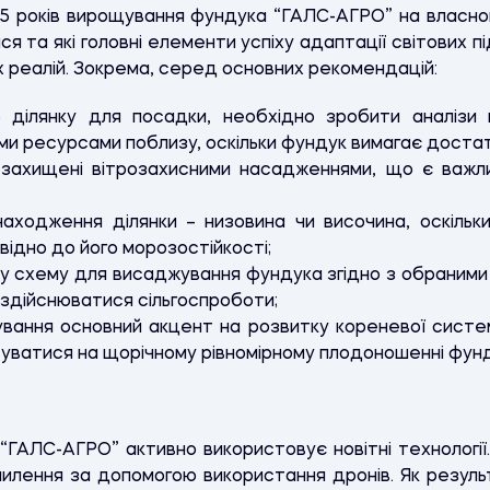
а 5 років вирощування фундука “ГАЛС-АГРО” на власном
я та які головні елементи успіху адаптації світових 
их реалій. Зокрема, серед основних рекомендацій:
ділянку для посадки, необхідно зробити аналізи
 ресурсами поблизу, оскільки фундук вимагає достатнь
 захищені вітрозахисними насадженнями, що є важли
аходження ділянки – низовина чи височина, оскільк
відно до його морозостійкості;
у схему для висаджування фундука згідно з обраними
 здійснюватися сільгоспроботи;
ування основний акцент на розвитку кореневої систе
ватися на щорічному рівномірному плодоношенні фунд
“ГАЛС-АГРО” активно використовує новітні технології.
лення за допомогою використання дронів. Як результ