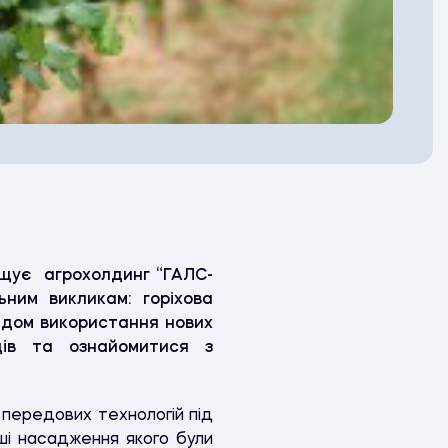
рощує агрохолдинг “ГАЛС-
ьним викликам: горіхова
свідом використання нових
одів та ознайомитися з
 передових технологій під
ші насадження якого були