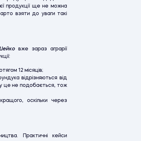
цієї продукції ще не можна
арто взяти до уваги такі
Шейко
вже зараз аграрії
ції:
тягом 12 місяців;
фундука відрізняються від
чу це не подобається, тож
кращого, оскільки через
ництва. Практичні кейси