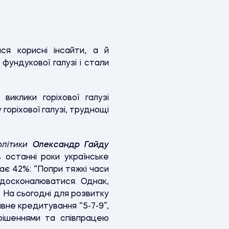
ся корисні інсайти, а й
фундукової галузі і стали
иклики горіхової галузі
 горіхової галузі, труднощі
олітики
Олександр Гайду
 останні роки українське
ає 42%: “
Попри тяжкі часи
вдосконалюватися. Однак,
 На сьогодні для розвитку
вне кредитування “5-7-9”,
рішеннями та співпрацею