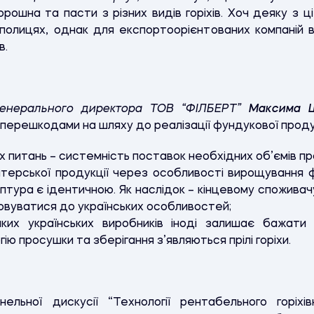
орошна та пасти з різних видів горіхів. Хоч деяку з 
 полицях, однак для експортоорієнтованих компаній в
в.
генерального директора ТОВ “ФІЛБЕРТ”
Максима 
 перешкодами на шляху до реалізації фундукової продук
 питань – системність поставок необхідних об’ємів про
итерської продукції через особливості вирощування 
ептура є ідентичною. Як наслідок – кінцевому спожива
вуватися до українських особливостей;
ких українських виробників іноді залишає бажати 
ію просушки та зберігання з’являються прілі горіхи.
ельної дискусії “Технології рентабельного горіхів