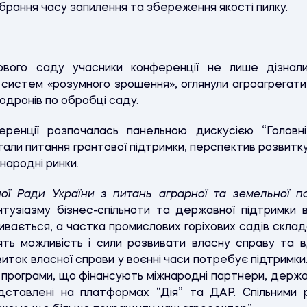
обрання часу запилення та збереження якості пилку.
вого саду учасники конференції не лише дізнали
истем «розумного зрошення», оглянули агроагрегати 
одронів по обробці саду.
ренції розпочалась панельною дискусією “Головні в
стали питання грантової підтримки, перспектив розвитку
жнародні ринки.
ної Ради України з питань аграрної та земельної п
тузіазму бізнес-спільноти та державної підтримки в
ивається, а частка промислових горіхових садів склад
одять можливість і сили розвивати власну справу та 
иток власної справи у воєнні часи потребує підтримки.
ві програми, що фінансують міжнародні партнери, держа
едставлені на платформах “Дія” та ДАР. Спільними 