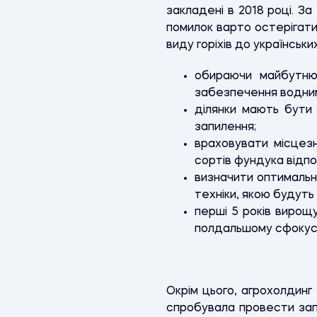
закладені в 2018 році. З
помилок варто остерігатис
виду горіхів до українськ
обираючи майбутню 
забезпечення водними
ділянки мають бути
запилення;
враховувати місцезн
сортів фундука відпо
визначити оптимальн
техніки, якою будуть
перші 5 років вирощ
полдальшому сфокусу
Окрім цього, агрохолдинг 
спробувала провести запи