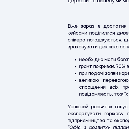
держави та бізнесу ми м
Вже зараз є достатня кі
кейсами поділилися
дире
спікера погоджуються, щ
враховувати декілька аспе
необхідно мати багат
грант покриває 70% 
при подачі заяви кор
великою перевагою 
спрощення всіх пр
повідомляють, тож їх
Успішний розвиток галузі
експортувати горіхову 
підприємництва та експо
“Офіс з розвитку підпр