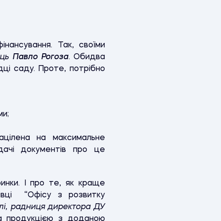
інансування. Так, своїми
ець
Павло Рогоза
. Обидва
ці саду. Проте, потрібно
ми;
націлена на максимальне
дачі документів про це
ринки. І про те, як краще
івці
“Офісу з розвитку
влі, радниця директора ДУ
а продукцією з доданою