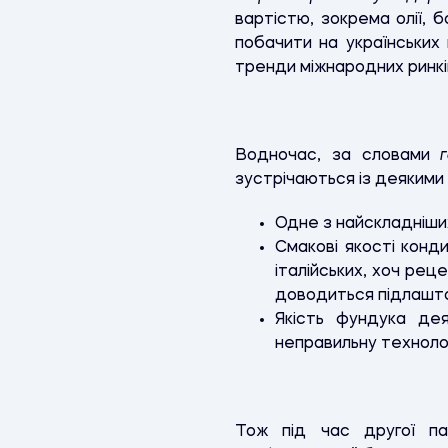
вартістю, зокрема олії, б
побачити на українських
тренди міжнародних ринкі
Водночас, за словами
зустрічаються із деякими
Одне з найскладніших
Смакові якості конд
італійських, хоч рец
доводиться підлашто
Якість фундука дея
неправильну технолог
Тож під час другої пан