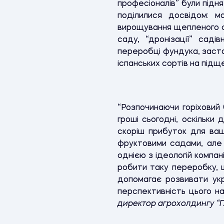
професіоналів” були підн
поділилися досвідом: м
вирощування щепленого ф
саду, “дронізації” саді
переробці фундука, заст
іспанських сортів на підщ
“Розпочинаючи горіховий
гроші сьогодні, оскільки
скоріш прибуток для ваш
фруктовими садами, але с
однією з ідеологій компан
робити таку переробку, 
допомагає розвивати укр
перспективність цього на
директор агрохолдингу 