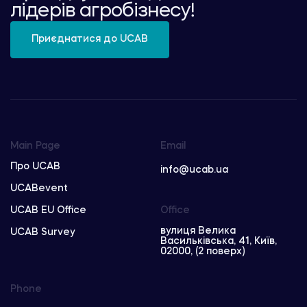
лідерів агробізнесу!
Приєднатися до UCAB
Main Page
Email
Про UCAB
info@ucab.ua
UCABevent
UCAB EU Office
Office
вулиця Велика
UCAB Survey
Васильківська, 41, Київ,
02000, (2 поверх)
Phone