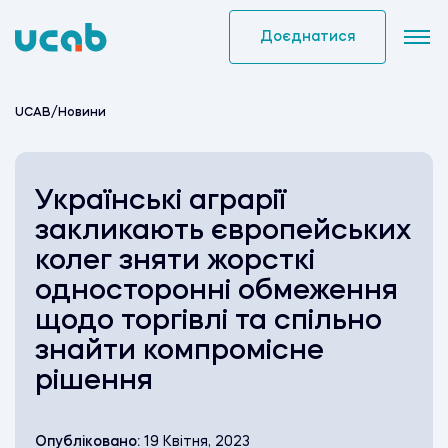
Skip
to
Доєднатися
content
UCAB
/
Новини
Українські аграрії
закликають європейських
колег зняти жорсткі
односторонні обмеження
щодо торгівлі та спільно
знайти компромісне
рішення
Опубліковано:
19 Квітня, 2023