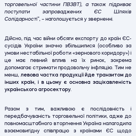
торговельної частини ПВЗВТ), а також підриває
постулати запроваджених ЄС Шляхів
Солідарност
і”, – наголошується у зверненні.
Дійсно, під час війни обсяги експорту до країн ЄС-
сусідів України значно збільшилися (особливо за
умови нестабільної роботи «зернового коридору») і
це має певний вплив на їх ринок, зокрема
допомагає стримати продовольчу інфляцію. Тим не
менш,
левова частка продукції йде транзитом до
інших країн, і в цьому є основна зацікавленість
українського агросектору.
Разом з тим, важливою є послідовність і
передбачуваність торговельної політики, адже до
повномасштабного вторгнення Україна налагодила
взаємовигідну співпрацю з країнами ЄС щодо