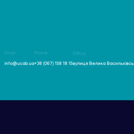
Email
Phone
Office
вулиця Велика Васильківська
info@ucab.ua
+38 (067) 158 18 15