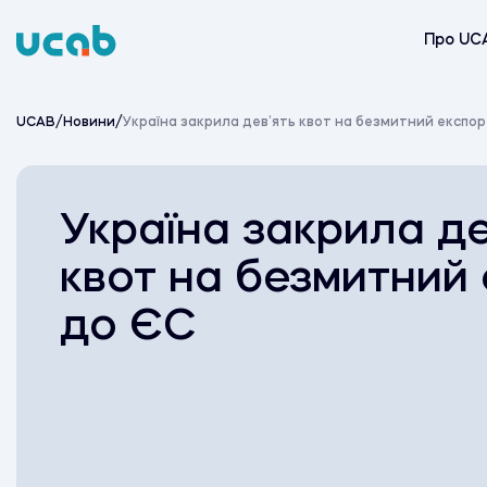
Skip
to
Про UC
content
UCAB
/
Новини
/
Україна закрила дев’ять квот на безмитний експор
Україна закрила де
квот на безмитний
до ЄС