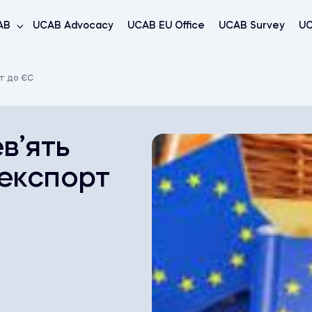
AB
UCAB Advocacy
UCAB EU Office
UCAB Survey
UC
т до ЄС
в’ять
 експорт