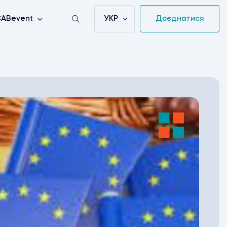
УКР
Доєднатися
ABevent