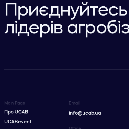
Приєднуйтесь
лідерів агробі
Main Page
Email
Про UCAB
info@ucab.ua
UCABevent
Office