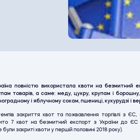
аїна повністю використала квоти на безмитний е
упам товарів, а саме: меду, цукру, крупам і борошн
градному і яблучному сокам, пшениці, кукурудзі і в
мпів закриття квот та пожвавлення торгівлі з ЄС,
рито 7 квот на безмитний експорт з України до ЄС 
ули закриті квоти у першій половині 2018 року).