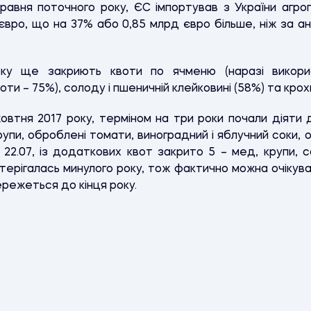
равня поточного року, ЄС імпортував з України агроп
 євро, що на 37% або 0,85 млрд євро більше, ніж за ан
оку ще закриють квоти по ячменю (наразі викорис
оти – 75%), солоду і пшеничній клейковині (58%) та кро
втня 2017 року, терміном на три роки почали діяти 
рупи, оброблені томати, виноградний і яблучний соки, 
а 22.07, із додаткових квот закрито 5 – мед, крупи, с
терігалась минулого року, тож фактично можна очікува
режеться до кінця року.