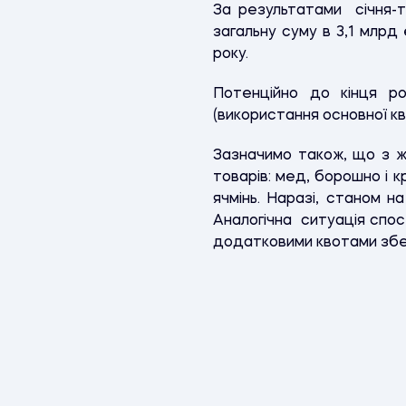
За результатами січня-т
загальну суму в 3,1 млрд
року.
Потенційно до кінця р
(використання основної кв
Зазначимо також, що з жо
товарів: мед, борошно і к
ячмінь. Наразі, станом н
Аналогічна ситуація спос
додатковими квотами збе