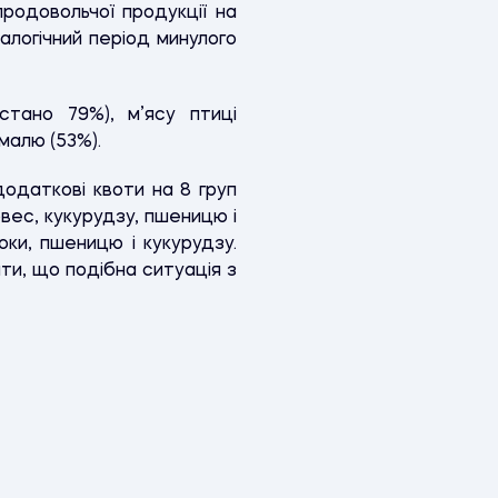
родовольчої продукції на
алогічний період минулого
тано 79%), м’ясу птиці
хмалю (53%).
додаткові квоти на 8 груп
овес, кукурудзу, пшеницю і
оки, пшеницю і кукурудзу.
ти, що подібна ситуація з