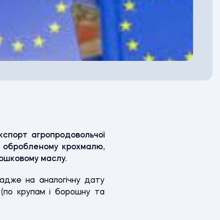
кспорт агропродовольчої
у, обробленому крохмалю,
ершковому маслу.
 адже на аналогічну дату
(по крупам і борошну та