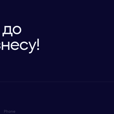
 до
знесу!
Phone