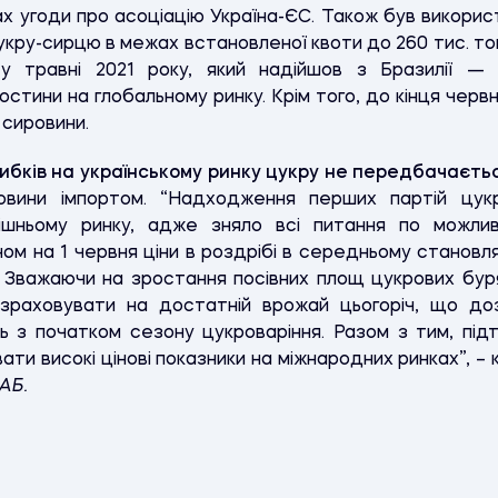
ках угоди про асоціацію Україна-ЄС. Також був викорис
укру-сирцю в межах встановленої квоти до 260 тис. то
у травні 2021 року, який надійшов з Бразилії —
остини на глобальному ринку. Крім того, до кінця черв
н сировини.
рибків на українському ринку цукру не передбачаєть
овини імпортом. “Надходження перших партій цук
рішньому ринку, адже зняло всі питання по можли
таном на 1 червня ціни в роздрібі в середньому станов
. Зважаючи на зростання посівних площ цукрових буря
озраховувати на достатній врожай цьогоріч, що доз
ь з початком сезону цукроваріння. Разом з тим, підт
ти високі цінові показники на міжнародних ринках”, –
АБ.