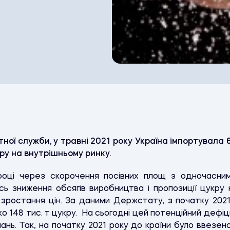
ої служби, у травні 2021 року Україна імпортувала 
у на внутрішньому ринку.
оці через скорочення посівних площ з одночасни
сь зниження обсягів виробництва і пропозиції цукру
 зростання цін. За даними Держстату, з початку 2021
о 148 тис. т цукру. На сьогодні цей потенційний дефі
ань. Так, на початку 2021 року до країни було ввезен