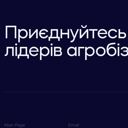
Приєднуйтесь
лідерів агробі
Main Page
Email