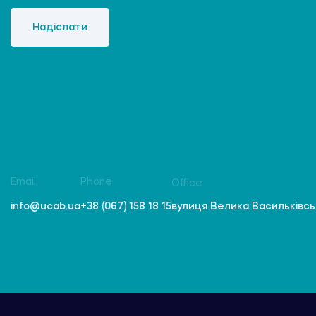
Надіслати
Email
Phone
Office
вулиця Велика Васильківська
info@ucab.ua
+38 (067) 158 18 15