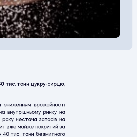
60 тис. тонн цукру-сирцю,
м зниженням врожайності
 на внутрішньому ринку на
 року нестача запасів на
цит вже майже покритий за
о 40 тис. тонн безмитного