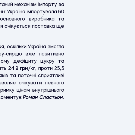
таний механізм імпорту за
нн: Україна імпортувала 60
 основного виробника та
ня очікується поставка ще
ся
, оскільки Україна змогла
ру-сирцю вже позитивно
вому дефіциту цукру та
лять
24,9 грн/кг
, проти 25,5
ків та поточні сприятливі
воляє очікувати певного
римку цінам внутрішнього
 коментує
Роман Сластьон
,