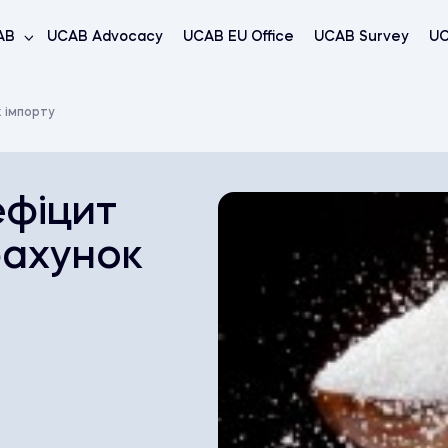
AB
UCAB Advocacy
UCAB EU Office
UCAB Survey
UC
 імпорту
ефіцит
рахунок