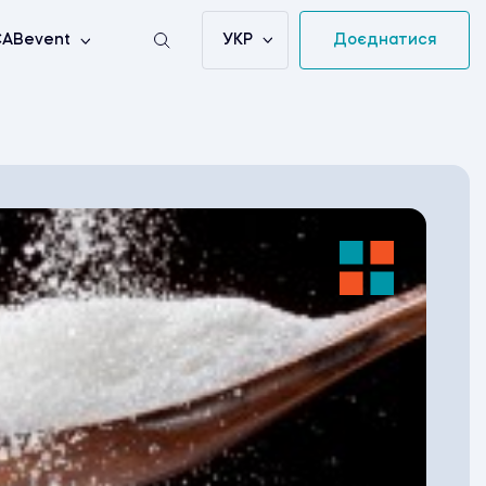
УКР
Доєднатися
ABevent