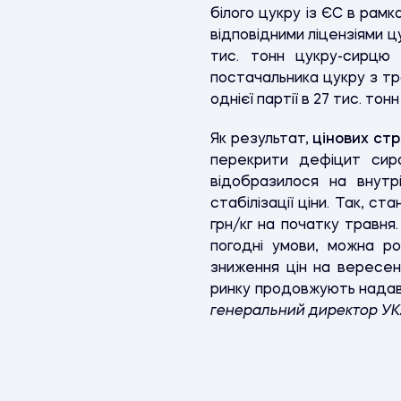
білого цукру із ЄС в рам
відповідними ліцензіями ц
тис. тонн цукру-сирцю 
постачальника цукру з тр
однієї партії в 27 тис. тон
Як результат,
цінових ст
перекрити дефіцит сир
відобразилося на внут
стабілізації ціни. Так, с
грн/кг на початку травня
погодні умови, можна р
зниження цін на вересен
ринку продовжують надава
генеральний директор УК