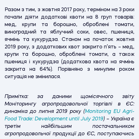
Разом з тим, з жовтня 2017 року, терміном на 3 роки
почали діяти додаткові квоти на 8 груп товарів:
мед, крупи та борошно, оброблені томати,
виноградний та яблучний соки, овес, пшениця,
ячмінь та кукурудза. Станом на початок жовтня
2019 року, з додаткових квот закрито п’ять – мед,
крупи та борошно, оброблені томати, а також
пшениця і кукурудза (додаткова квота на ячмінь
закрита на 64%). Порівняно з минулим роком
ситуація не змінилася.
Примітка: за даними щомісячного звіту
Моніторингу агропродовольчої торгівлі в ЄС:
динаміка до липня 2019 року (
Monitoring EU Agri-
Food Trade: Development until July 2019
) – Україна є
третім найбільшим постачальником
агропродовольчої продукції до ЄС, поступаючись