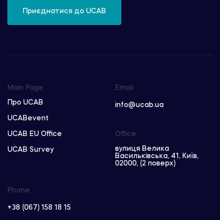
Приєднатися до UCAB
Main Page
Email
Про UCAB
info@ucab.ua
UCABevent
UCAB EU Office
Office
вулиця Велика
UCAB Survey
Васильківська, 41, Київ,
02000, (2 поверх)
Phone
+38 (067) 158 18 15